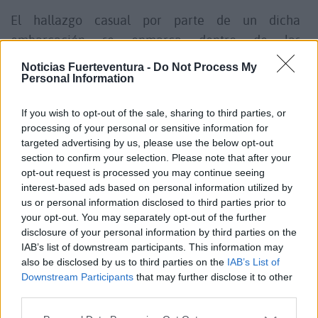
El hallazgo casual por parte de un dicha
embarcación se enmarca dentro de las
circunstancias que rodean a las islas dentro del
Noticias Fuerteventura -
Do Not Process My
tráfico internacional de cocaína. Fuentes policiales
Personal Information
explican que en este momento se investiga la
If you wish to opt-out of the sale, sharing to third parties, or
posible procedencia del fardo.
processing of your personal or sensitive information for
targeted advertising by us, please use the below opt-out
Las extrañas circunstancias de la aparición hacen
section to confirm your selection. Please note that after your
opt-out request is processed you may continue seeing
que se especule con traficantes que usan las islas
interest-based ads based on personal information utilized by
canarias como base al tráfico de drogas.
us or personal information disclosed to third parties prior to
your opt-out. You may separately opt-out of the further
disclosure of your personal information by third parties on the
Comentarios (1)
IAB’s list of downstream participants. This information may
also be disclosed by us to third parties on the
IAB’s List of
Downstream Participants
that may further disclose it to other
LO MÁS LEÍDO
third parties.
Fallece un bebé de 20 meses por un