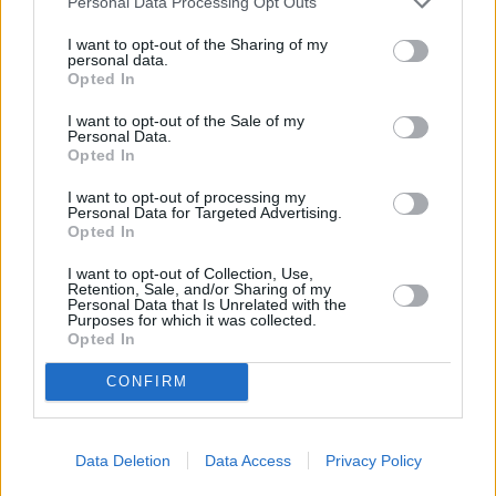
Personal Data Processing Opt Outs
golpe de calor en Fuerteventura
I want to opt-out of the Sharing of my
personal data.
Opted In
¿EN QUÉ MOMENTO DEJAMOS DE SER
HUMANOS?. Por Maite de Vera Cabrera
I want to opt-out of the Sale of my
Personal Data.
Opted In
Fuerteventura Santiago de Compostela
I want to opt-out of processing my
por 30 euros por trayecto
Personal Data for Targeted Advertising.
Opted In
Decathlon abre hoy su primera tienda
I want to opt-out of Collection, Use,
Retention, Sale, and/or Sharing of my
en Fuerteventura
Personal Data that Is Unrelated with the
Purposes for which it was collected.
Opted In
Vuelca una hormigonera en Lajares
CONFIRM
Data Deletion
Data Access
Privacy Policy
PUBLICIDAD