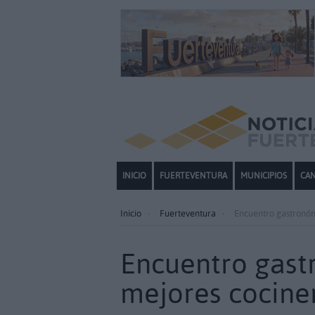
INICIO
FUERTEVENTURA
MUNICIPIOS
CAN
Inicio
Fuerteventura
Encuentro gastronómi
Encuentro gast
mejores cociner