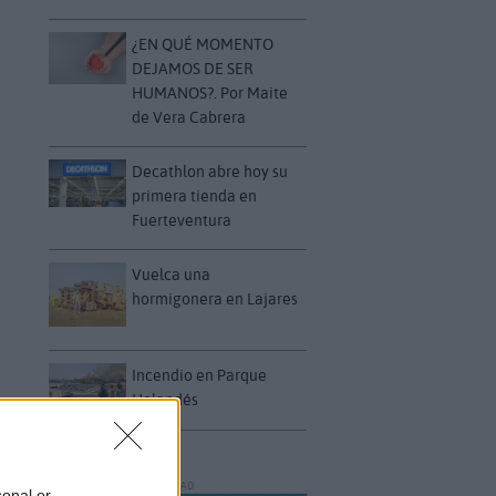
¿EN QUÉ MOMENTO
DEJAMOS DE SER
HUMANOS?. Por Maite
de Vera Cabrera
Decathlon abre hoy su
primera tienda en
Fuerteventura
Vuelca una
hormigonera en Lajares
Incendio en Parque
Holandés
PUBLICIDAD
sonal or