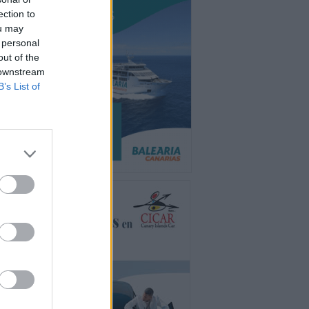
ection to
ou may
 personal
out of the
 downstream
B’s List of