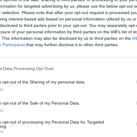
formation for targeted advertising by us, please use the below opt-out s
r selection. Please note that after your opt-out request is processed y
eing interest-based ads based on personal information utilized by us or
disclosed to third parties prior to your opt-out. You may separately opt-
losure of your personal information by third parties on the IAB’s list of
oro Gastronómico de Fuerteventura que tendrá como
. This information may also be disclosed by us to third parties on the
IA
a majorera
Participants
that may further disclose it to other third parties.
l Data Processing Opt Outs
an presentado al cabildo de Fuerteventura y al Patronato de
o opt-out of the Sharing of my personal data.
In
tronómico de Fuerteventura. Un encuentro se celebrará en la
objetivos potenciar los productos estrella de la gastronomía
o opt-out of the Sale of my Personal Data.
Foros, que ya son una referencia en ciudades como Bilbao, La
In
to opt-out of processing my Personal Data for Targeted
ing.
In
 foro servirá para el intercambio de conocimientos entre los