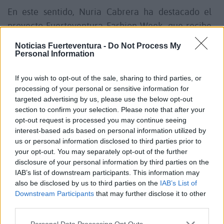
En este sentido, Nuria Cabrera ha destacado el
proyecto Fuerteventura Fashion Week, que recibe
el apoyo del Cabildo de Fuerteventura y el
Noticias Fuerteventura -
Do Not Process My
Ayuntamiento de Puerto del Rosario. “Un espacio
Personal Information
de encuentro entre talentosos diseñadores de toda
If you wish to opt-out of the sale, sharing to third parties, or
Canarias y creadores de diferentes disciplinas que
processing of your personal or sensitive information for
abre muchas oportunidades como sector
targeted advertising by us, please use the below opt-out
emergente y dinamizador de la economía”.
section to confirm your selection. Please note that after your
opt-out request is processed you may continue seeing
interest-based ads based on personal information utilized by
Además de su impacto económico, la FFW busca
us or personal information disclosed to third parties prior to
promover la responsabilidad social, fomentando
your opt-out. You may separately opt-out of the further
disclosure of your personal information by third parties on the
prácticas sostenibles en la participación de
IAB’s list of downstream participants. This information may
diseñadores y marcas. El evento cuenta con una
also be disclosed by us to third parties on the
IAB’s List of
amplia cobertura mediática, clave para reforzar la
Downstream Participants
that may further disclose it to other
third parties.
imagen de Fuerteventura como un referente en el
ámbito cultural y de la moda.
Personal Data Processing Opt Outs