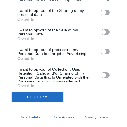
I want to opt-out of the Sharing of my
Proexca es una empresa pública adscrita al
personal data.
Opted In
Gobierno de Canarias, que tiene entre sus objetivos
la promoción de la internacionalización
I want to opt-out of the Sale of my
Personal Data.
económica de Canarias, tanto en el fomento y la
Opted In
promoción de la exportación de productos y
I want to opt-out of processing my
servicios canarios de todo tipo, como en la
Personal Data for Targeted Advertising.
Opted In
diversificación del tejido productivo de las islas. En
I want to opt-out of Collection, Use,
2024, presentó la marca ‘Canarias Islas de Moda’
Retention, Sale, and/or Sharing of my
Personal Data that Is Unrelated with the
para su posicionamiento nacional e internacional.
Purposes for which it was collected.
Opted In
Comentarios (0)
CONFIRM
LO MÁS LEÍDO
Data Deletion
Data Access
Privacy Policy
Fallece un bebé de 20 meses por un