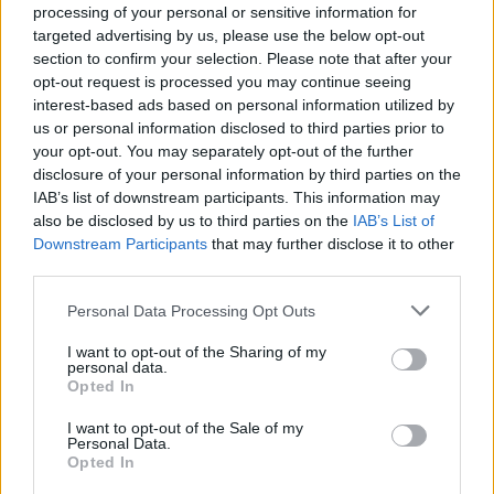
processing of your personal or sensitive information for
por puerta, en cualquier momento, nos vamos a
targeted advertising by us, please use the below opt-out
encontrar con muchas sorpresas”.
section to confirm your selection. Please note that after your
opt-out request is processed you may continue seeing
interest-based ads based on personal information utilized by
Vázquez Taín y el gerente de Progesdatos,
us or personal information disclosed to third parties prior to
Santiago Nieto Rodríguez, abordaron las
your opt-out. You may separately opt-out of the further
novedades del Reglamento General de Protección
disclosure of your personal information by third parties on the
IAB’s list of downstream participants. This information may
de Datos (RGPD) respecto a la Ley Orgánica de
also be disclosed by us to third parties on the
IAB’s List of
Protección de Datos de Carácter Personal, y
Downstream Participants
that may further disclose it to other
analizaron cómo afecta el Reglamento a empresas
third parties.
y autónomos así como las sanciones que acarrea su
Personal Data Processing Opt Outs
incumplimiento. La charla, que concluyó con un
I want to opt-out of the Sharing of my
debate coloquio entre los ponentes y los asistentes,
personal data.
está organizada por Progesdatos; empresa
Opted In
especializada constituida hace una década y
I want to opt-out of the Sale of my
Personal Data.
cuenta con un total de nueve delegaciones,
Opted In
incluidas las islas Canarias.