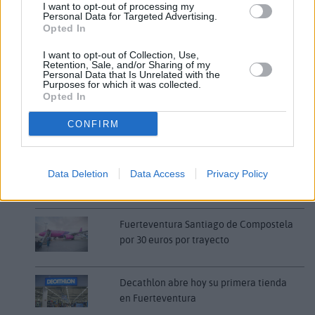
I want to opt-out of processing my
Personal Data for Targeted Advertising.
Comentarios (0)
Opted In
I want to opt-out of Collection, Use,
Retention, Sale, and/or Sharing of my
Personal Data that Is Unrelated with the
LO MÁS LEÍDO
Purposes for which it was collected.
Opted In
Fallece un bebé de 20 meses por un
golpe de calor en Fuerteventura
CONFIRM
¿EN QUÉ MOMENTO DEJAMOS DE SER
Data Deletion
Data Access
Privacy Policy
HUMANOS?. Por Maite de Vera Cabrera
Fuerteventura Santiago de Compostela
por 30 euros por trayecto
Decathlon abre hoy su primera tienda
en Fuerteventura