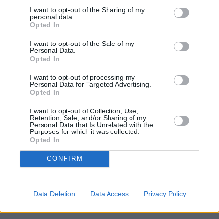
Fallece un bebé de 20 meses por un
I want to opt-out of the Sharing of my
golpe de calor en Fuerteventura
personal data.
Opted In
Fuerteventura Santiago de Compostela
I want to opt-out of the Sale of my
Personal Data.
por 30 euros por trayecto
Opted In
I want to opt-out of processing my
¿EN QUÉ MOMENTO DEJAMOS DE SER
Personal Data for Targeted Advertising.
Opted In
HUMANOS?. Por Maite de Vera Cabrera
I want to opt-out of Collection, Use,
Retention, Sale, and/or Sharing of my
Vuelca una hormigonera en Lajares
Personal Data that Is Unrelated with the
Purposes for which it was collected.
Opted In
CONFIRM
Incendio en Parque Holandés
Data Deletion
Data Access
Privacy Policy