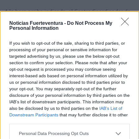
A la hora arriba indicada, el Centro Coordinador de
Emergencias y Seguridad (CECOES) 112 del
Noticias Fuerteventura -
Do Not Process My
Personal Information
Gobierno de Canarias recibió una alerta sobre el
vuelco de un vehículo con una persona que
If you wish to opt-out of the sale, sharing to third parties, or
precisaba asistencia sanitaria en la vía antes
processing of your personal or sensitive information for
mencionada.
targeted advertising by us, please use the below opt-out
section to confirm your selection. Please note that after your
opt-out request is processed you may continue seeing
El 112 activó de inmediato los recursos de
interest-based ads based on personal information utilized by
emergencia necesarios y el SUC lo trasladaba al
us or personal information disclosed to third parties prior to
your opt-out. You may separately opt-out of the further
hospital,
disclosure of your personal information by third parties on the
IAB’s list of downstream participants. This information may
Comentarios (1)
also be disclosed by us to third parties on the
IAB’s List of
Downstream Participants
that may further disclose it to other
third parties.
LO MÁS LEÍDO
Personal Data Processing Opt Outs