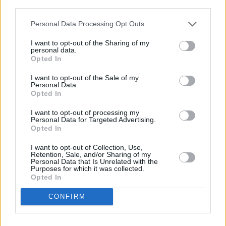
third parties.
Comentarios (1)
Personal Data Processing Opt Outs
I want to opt-out of the Sharing of my
LO MÁS LEÍDO
personal data.
Opted In
Fallece un bebé de 20 meses por un
golpe de calor en Fuerteventura
I want to opt-out of the Sale of my
Personal Data.
Opted In
¿EN QUÉ MOMENTO DEJAMOS DE SER
I want to opt-out of processing my
HUMANOS?. Por Maite de Vera Cabrera
Personal Data for Targeted Advertising.
Opted In
I want to opt-out of Collection, Use,
Fuerteventura Santiago de Compostela
Retention, Sale, and/or Sharing of my
por 30 euros por trayecto
Personal Data that Is Unrelated with the
Purposes for which it was collected.
Opted In
Vuelca una hormigonera en Lajares
CONFIRM