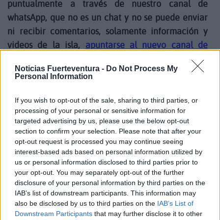
puntualmente a través de nuestro canal de
whatsApp, que no es un chat y no se puede enviar
ni recibir comentarios, solamente información y
videos de la isla,
apuntarse al nuevo canal de
Noticias Fuerteventura.
Noticias Fuerteventura -
Do Not Process My
Personal Information
Fue nombrado el mejor entrenador del mundo en
If you wish to opt-out of the sale, sharing to third parties, or
los años 2019 y 2020 cuando patroneaba a uno de
processing of your personal or sensitive information for
los equipos con mayor solera mundial.
targeted advertising by us, please use the below opt-out
section to confirm your selection. Please note that after your
opt-out request is processed you may continue seeing
El alemán disfruta de estos días en la isla, previo a
interest-based ads based on personal information utilized by
una campaña electoral que se abre complicada en
us or personal information disclosed to third parties prior to
your opt-out. You may separately opt-out of the further
el Real Madrid, a la vez que su agente niega que
disclosure of your personal information by third parties on the
vaya a entrenar a ningún equipo. Hoy día es jefe de
IAB’s list of downstream participants. This information may
la división de futbol de Red Bull
also be disclosed by us to third parties on the
IAB’s List of
Downstream Participants
that may further disclose it to other