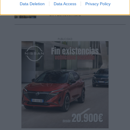
Data Deletion
Data Access
Privacy Policy
Decathlon abre hoy su primera tienda
en Fuerteventura
PUBLICIDAD