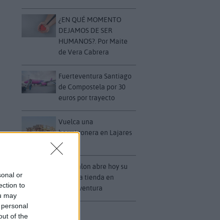
¿EN QUÉ MOMENTO
DEJAMOS DE SER
HUMANOS?. Por Maite
de Vera Cabrera
Fuerteventura Santiago
de Compostela por 30
euros por trayecto
Vuelca una
hormigonera en Lajares
Decathlon abre hoy su
sonal or
primera tienda en
ection to
Fuerteventura
ou may
 personal
out of the