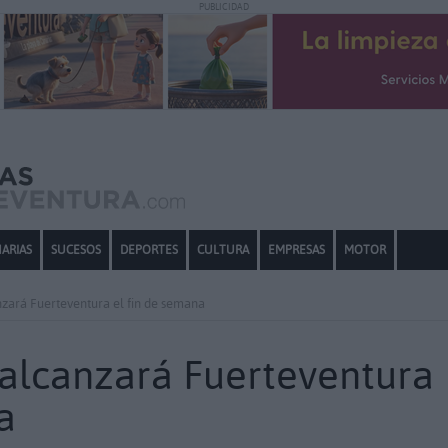
PUBLICIDAD
ARIAS
SUCESOS
DEPORTES
CULTURA
EMPRESAS
MOTOR
nzará Fuerteventura el fin de semana
 alcanzará Fuerteventura
a