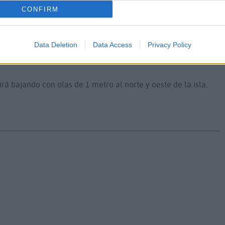
tura.
CONFIRM
o por la tarde y todavía tendremos temperaturas suaves, que
Data Deletion
Data Access
Privacy Policy
El pico será el domingo y a partir del martes volverá el alisio
irá bajando con olas de 1 metro al norte y oeste de la isla.