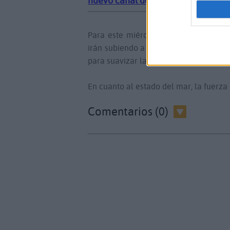
nuevo canal de Noticias Fuerteven
Para este miércoles soplará el alisi
irán subiendo a partir de este jueves. 
para suavizar las temperaturas.
En cuanto al estado del mar, la fuerza 
Comentarios (0)