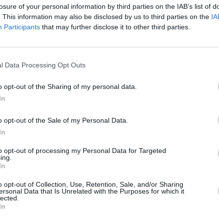
losure of your personal information by third parties on the IAB’s list of
. This information may also be disclosed by us to third parties on the
IA
en muchos puntos de la isla majorera
Participants
that may further disclose it to other third parties.
l Data Processing Opt Outs
 a la isla majorera durante el fin de semana con temperaturas
e domingo día 10 en algunos puntos del centro y del sur de la
o opt-out of the Sharing of my personal data.
In
el archipiélago, con mucha influencia de la dorsal sahariana
o opt-out of the Sale of my Personal Data.
bre todo la jornada del domingo, pero tanto el sábado como el
In
r encima de la media para estas fechas.
to opt-out of processing my Personal Data for Targeted
ing.
In
la información
GRATIS
de Fuerteventura y Canarias
o opt-out of Collection, Use, Retention, Sale, and/or Sharing
 canal de whatsApp, que no es un chat y no se puede
ersonal Data that Is Unrelated with the Purposes for which it
lected.
lamente información y videos de la isla,
apuntarse al
In