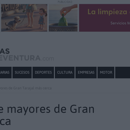
PUBLICIDAD
ARIAS
SUCESOS
DEPORTES
CULTURA
EMPRESAS
MOTOR
yores de Gran Tarajal más cerca
de mayores de Gran
rca