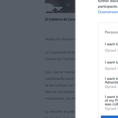
further disc
participants
Downstream 
El Gobierno de Canarias se compromete a particip
Persona
Redacción Noticias Fuerteventura
I want t
Opted 
La vicepresidenta del Gobierno de Canarias, Pa
Canario por Fuerteventura, Lola García, a colabor
I want t
Opted 
Lola García intervino esta mañana en el Comi
I want 
cuestionando sobre las previsiones de la Conseje
Advertis
la que trabajan las instituciones majoreras.
Opted 
Patricia Hernández expuso la disponibilidad de s
I want t
instalaciones, una vez se tramite el correspondient
of my P
was col
Opted 
La intención es poder acometer las obras en esta 
se plantea, creo que con acierto, trasladar su 