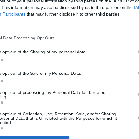
losure of your personal information by third parties on the IAB’s list of
. This information may also be disclosed by us to third parties on the
IA
Participants
that may further disclose it to other third parties.
ar en el desarrollo de la nueva Residencia de Mayores de Gran Tarajal
l Data Processing Opt Outs
o opt-out of the Sharing of my personal data.
In
tricia Hernández, se ha comprometido con la diputada del Grupo Nacionalista
ar en el desarrollo de la futura Residencia de Mayores de Gran Tarajal.
o opt-out of the Sale of my Personal Data.
In
sión de Empleo, Políticas Sociales y Vivienda del Gobierno de Canarias
to opt-out of processing my Personal Data for Targeted
ría en relación con la propuesta de Residencia de Mayores de Gran Tarajal en
ing.
In
u Consejería para conveniar los costes de las plazas con las que se doten las
o opt-out of Collection, Use, Retention, Sale, and/or Sharing
e proyecto y se solicite la financiación.
ersonal Data that Is Unrelated with the Purposes for which it
lected.
In
Legislatura. “Inicialmente se pensó en su edificación en El Aceitún, pero ahora
construcción a un solar ubicado en Gran Tarajal, en el entorno del Centro de