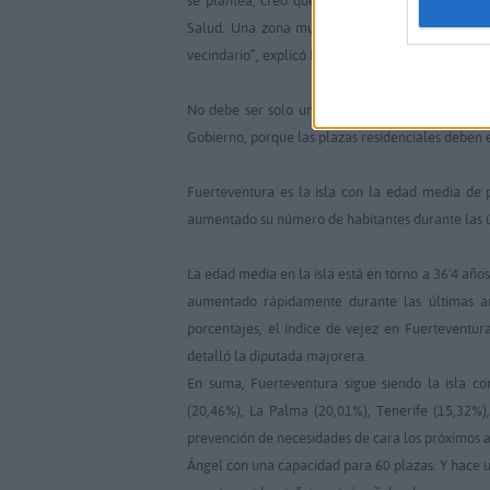
Salud. Una zona mucho más céntrica y de mejor
vecindario”, explicó Lola García.
No debe ser solo una actuación de las institucio
Gobierno, porque las plazas residenciales deben e
Fuerteventura es la isla con la edad media de
aumentado su número de habitantes durante las úl
La edad media en la isla está en torno a 36'4 años
aumentado rápidamente durante las últimas a
porcentajes, el índice de vejez en Fuerteventu
detalló la diputada majorera.
En suma, Fuerteventura sigue siendo la isla c
(20,46%), La Palma (20,01%), Tenerife (15,32%)
prevención de necesidades de cara los próximos a
Ángel con una capacidad para 60 plazas. Y hace u