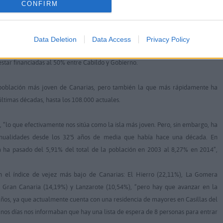
CONFIRM
 acceso para que los residentes puedan convivir de forma cotidiana con el
Data Deletion
Data Access
Privacy Policy
nes locales, sino que se trata de establecer también una coordinación con el
star financiadas al 50% entre Cabildo y Gobierno.
 población más joven de Canarias, pero también la que más rápidamente ha
timas décadas, hasta los 108.000 actuales.
, “lo que efectivamente nos sitúa como la isla más joven. Pero, sin embargo, ha
nualidades desde los 32'5 años de media que había hace una década. En
ra ha pasado del 5,91% del total de la población en 2003 al 8,27% en 2014”,
on el índice de vejez más bajo de Canarias: El Hierro (22,11%), La Gomera
, Gran Canaria (14,19%) y Lanzarote (10,54%), “pero hay que avanzar en la
ños, ya que actualmente cuenta con una residencia de mayores en Casillas del
nos días nos informaban que hay una lista de espera de 8 personas para entrar