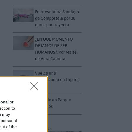
Fuerteventura Santiago
de Compostela por 30
euros por trayecto
¿EN QUÉ MOMENTO
DEJAMOS DE SER
HUMANOS?. Por Maite
de Vera Cabrera
Vuelca una
hormigonera en Lajares
Incendio en Parque
sonal or
Holandés
ection to
ou may
 personal
out of the
PUBLICIDAD