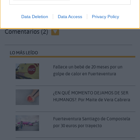
aprobar su avance antes de finalizar el mandato en
2027.
Data Deletion
Data Access
Privacy Policy
Comentarios (2)
LO MÁS LEÍDO
Fallece un bebé de 20 meses por un
golpe de calor en Fuerteventura
¿EN QUÉ MOMENTO DEJAMOS DE SER
HUMANOS?. Por Maite de Vera Cabrera
Fuerteventura Santiago de Compostela
por 30 euros por trayecto