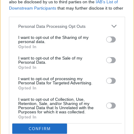
also be disclosed by us to third parties on the
IAB’s List of
avance del Plan Especial de La Geria, con el
Downstream Participants
that may further disclose it to other
objetivo de reforzar la protección del paisaje y dar
third parties.
seguridad jurídica a bodegas y viviendas de la
Personal Data Processing Opt Outs
zona. “Sí, totalmente. No se va a poder hacer nada
I want to opt-out of the Sharing of my
más en La Geria. Lo que hay, está y nada más. Hay
personal data.
Opted In
que darle cobertura a lo que hay. La ley te dice
que, cuando se planifica, hay que regular lo
I want to opt-out of the Sale of my
Personal Data.
existente. Hay tres fases: una zona restringida
Opted In
donde no se puede hacer nada; un núcleo central
I want to opt-out of processing my
donde solo se puede cosechar en hoyo; y después
Personal Data for Targeted Advertising.
Opted In
están los núcleos”, detalló el consejero sobre la
futura normativa.
I want to opt-out of Collection, Use,
Retention, Sale, and/or Sharing of my
Personal Data that Is Unrelated with the
Purposes for which it was collected.
Además, el responsable insular mostró su
Opted In
satisfacción por los avances del futuro Plan Insular
CONFIRM
de Lanzarote y mantiene el compromiso de