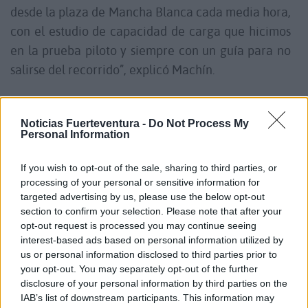
desde la plaza de Mancha Blanca cada media hora,
con el estudio de capacidad de carga que hicimos
en la prueba piloto y siempre con un guía para no
salirse del recorrido”, explicó Machín.
Si quieren recibir esta y toda la
Noticias Fuerteventura -
Do Not Process My
Personal Information
información
GRATIS
de Fuerteventura y Canarias
puntualmente a través de nuestro canal de
If you wish to opt-out of the sale, sharing to third parties, or
whatsApp, que no es un chat y no se puede enviar
processing of your personal or sensitive information for
ni recibir comentarios, solamente información y
targeted advertising by us, please use the below opt-out
section to confirm your selection. Please note that after your
videos de la isla,
apuntarse al nuevo canal de
opt-out request is processed you may continue seeing
Noticias Fuerteventura.
interest-based ads based on personal information utilized by
us or personal information disclosed to third parties prior to
your opt-out. You may separately opt-out of the further
Por otro lado, el consejero confirmó que en las
disclosure of your personal information by third parties on the
IAB’s list of downstream participants. This information may
próximas semanas saldrá a exposición pública el