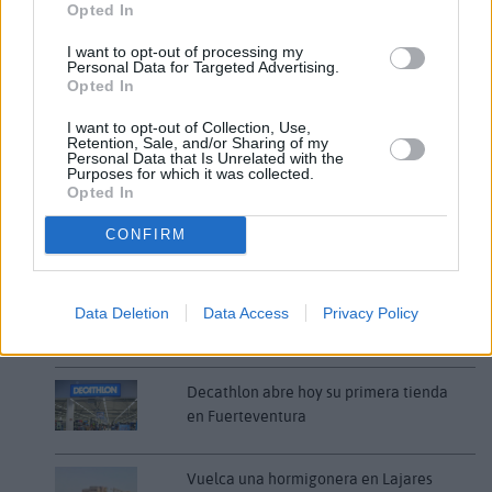
Opted In
de los bellos paisajes majoreros.
I want to opt-out of processing my
Personal Data for Targeted Advertising.
Comentarios (4)
Opted In
I want to opt-out of Collection, Use,
Retention, Sale, and/or Sharing of my
Personal Data that Is Unrelated with the
LO MÁS LEÍDO
Purposes for which it was collected.
Opted In
Fallece un bebé de 20 meses por un
golpe de calor en Fuerteventura
CONFIRM
¿EN QUÉ MOMENTO DEJAMOS DE SER
Data Deletion
Data Access
Privacy Policy
HUMANOS?. Por Maite de Vera Cabrera
Decathlon abre hoy su primera tienda
en Fuerteventura
Vuelca una hormigonera en Lajares