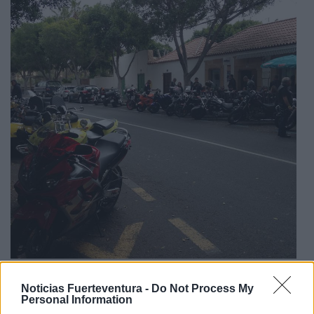
Noticias Fuerteventura -
Do Not Process My
Una hora de descanso donde los asistentes a este
Personal Information
encuentro, han podido conocer a nuevos miembros