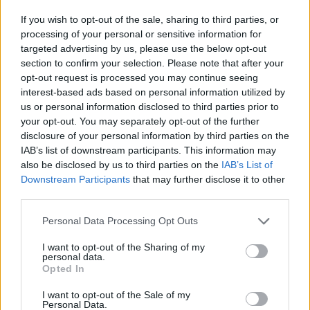
moteros de otras islas y contemplar de cerca los
If you wish to opt-out of the sale, sharing to third parties, or
processing of your personal or sensitive information for
más de una decena modelos de motos diferentes
targeted advertising by us, please use the below opt-out
que se congregaron con motivo de este
section to confirm your selection. Please note that after your
aniversario. La ruta ha continuado hasta Puerto
opt-out request is processed you may continue seeing
interest-based ads based on personal information utilized by
del Rosario donde han llevado a cabo un almuerzo
us or personal information disclosed to third parties prior to
en el restaurante “Las Naves”.
your opt-out. You may separately opt-out of the further
disclosure of your personal information by third parties on the
IAB’s list of downstream participants. This information may
Asimismo, el acto principal de esta celebración
also be disclosed by us to third parties on the
IAB’s List of
tendrá lugar este sábado noche a las 21.00 horas,
Downstream Participants
that may further disclose it to other
con el concierto de los grupos Overbooking y Mejor
third parties.
con Copas, en el Terreno Municipal del Mercadillo.
Personal Data Processing Opt Outs
I want to opt-out of the Sharing of my
Mañana domingo 1 de mayo, continúa la ruta
personal data.
motera por la isla. En esta ocasión los participantes
Opted In
saldrán de Morro Jable destino Tuineje con el
I want to opt-out of the Sale of my
Personal Data.
objetivo de seguir disfrutando sobre las dos ruedas