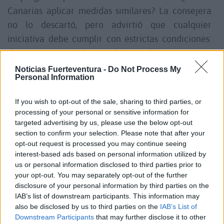
Canarias aplicar medidas similares? La consejera
no lo descartó, pero advirtió que cualquier
iniciativa debe cumplir con estrictas condiciones:
demostrar que el objetivo de la medida es proteger
un interés general -como evitar la despoblación o
Noticias Fuerteventura -
Do Not Process My
Personal Information
fomentar actividades económicas distintas al
turismo- y garantizar que la medida no discrimine
If you wish to opt-out of the sale, sharing to third parties, or
por nacionalidad ni sea excesiva en su alcance.
processing of your personal or sensitive information for
targeted advertising by us, please use the below opt-out
section to confirm your selection. Please note that after your
En este sentido, el Tribunal de Justicia de la UE ha
opt-out request is processed you may continue seeing
sido claro: los regímenes de autorización previa
interest-based ads based on personal information utilized by
para comprar vivienda -como exigir permisos
us or personal information disclosed to third parties prior to
your opt-out. You may separately opt-out of the further
especiales a extranjeros- no son legales, aunque sí
disclosure of your personal information by third parties on the
pueden imponerse sanciones si no se declara
IAB’s list of downstream participants. This information may
correctamente el uso previsto del inmueble en
also be disclosed by us to third parties on the
IAB’s List of
Downstream Participants
that may further disclose it to other
aquellos países donde esa obligación esté