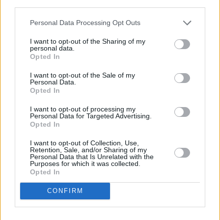
third parties.
regulada.
Personal Data Processing Opt Outs
El debate sobre el acceso a la vivienda
I want to opt-out of the Sharing of my
personal data.
Opted In
Este posicionamiento se produce en un momento
I want to opt-out of the Sale of my
de creciente presión sobre el mercado inmobiliario
Personal Data.
Opted In
canario, donde se ha disparado la compra de
propiedades por parte de no residentes,
I want to opt-out of processing my
Personal Data for Targeted Advertising.
alimentando un fenómeno de encarecimiento que
Opted In
dificulta el acceso a la vivienda para la población
I want to opt-out of Collection, Use,
local, especialmente a los más jóvenes. Según
Retention, Sale, and/or Sharing of my
Personal Data that Is Unrelated with the
datos del Colegio de Registradores, en 2024 casi el
Purposes for which it was collected.
Opted In
30 % de las compraventas en las Islas fueron
realizadas por extranjeros, con especial incidencia
CONFIRM
en zonas costeras y de alta demanda turística.