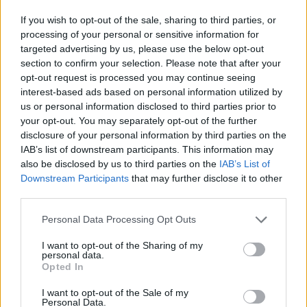
Aunque en estos momentos la incertidumbre sigue
siendo alta, los modelos meteorológicos intentan
If you wish to opt-out of the sale, sharing to third parties, or
processing of your personal or sensitive information for
acercar los "restos" del que fuera huracán de
targeted advertising by us, please use the below opt-out
categoría 1 en aguas del Atlántico, Leslie hacia el
section to confirm your selection. Please note that after your
archipiélago de Canarias para el Puente del Pilar.
opt-out request is processed you may continue seeing
interest-based ads based on personal information utilized by
La incertidumbre es muy alta. De momento este es
us or personal information disclosed to third parties prior to
su recorrido previsto.
your opt-out. You may separately opt-out of the further
disclosure of your personal information by third parties on the
IAB’s list of downstream participants. This information may
also be disclosed by us to third parties on the
IAB’s List of
Downstream Participants
that may further disclose it to other
third parties.
Personal Data Processing Opt Outs
I want to opt-out of the Sharing of my
personal data.
Opted In
I want to opt-out of the Sale of my
Personal Data.