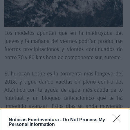
Los modelos apuntan que en la madrugada del
jueves y la mañana del viernes podrían producirse
fuertes precipitaciones y vientos continuados de
entre 70 y 80 kms hora de componente sur, sureste.
El huracán Leslie es la tormenta más longeva del
2018, y sigue dando vueltas en pleno centro del
Atlántico con la ayuda de agua más cálida de lo
habitual y un bloqueo anticiclónico que le ha
impedido avanzar. Estos días se anda moviendo
hacia el nordeste apuntando a Azores.
Noticias Fuerteventura -
Do Not Process My
Personal Information