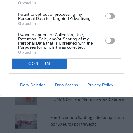
Opted In
I want to opt-out of processing my
Personal Data for Targeted Advertising.
Opted In
Comentarios (0)
I want to opt-out of Collection, Use,
Retention, Sale, and/or Sharing of my
Personal Data that Is Unrelated with the
Purposes for which it was collected.
Opted In
LO MÁS LEÍDO
CONFIRM
Fallece un bebé de 20 meses por un
golpe de calor en Fuerteventura
Data Deletion
Data Access
Privacy Policy
¿EN QUÉ MOMENTO DEJAMOS DE SER
HUMANOS?. Por Maite de Vera Cabrera
Fuerteventura Santiago de Compostela
por 30 euros por trayecto