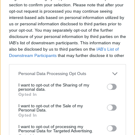
section to confirm your selection. Please note that after your
LO MÁS LEÍDO
opt-out request is processed you may continue seeing
interest-based ads based on personal information utilized by
Fallece un bebé de 20 meses por un
us or personal information disclosed to third parties prior to
golpe de calor en Fuerteventura
your opt-out. You may separately opt-out of the further
disclosure of your personal information by third parties on the
IAB’s list of downstream participants. This information may
¿EN QUÉ MOMENTO DEJAMOS DE SER
also be disclosed by us to third parties on the
IAB’s List of
HUMANOS?. Por Maite de Vera Cabrera
Downstream Participants
that may further disclose it to other
third parties.
Fuerteventura Santiago de Compostela
Personal Data Processing Opt Outs
por 30 euros por trayecto
I want to opt-out of the Sharing of my
personal data.
Opted In
Decathlon abre hoy su primera tienda
en Fuerteventura
I want to opt-out of the Sale of my
Personal Data.
Opted In
Vuelca una hormigonera en Lajares
I want to opt-out of processing my
Personal Data for Targeted Advertising.