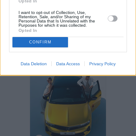
Opted In
I want to opt-out of Collection, Use,
Retention, Sale, and/or Sharing of my
Personal Data that Is Unrelated with the
Purposes for which it was collected.
PUBLICIDAD
Opted In
CONFIRM
Data Deletion
Data Access
Privacy Policy