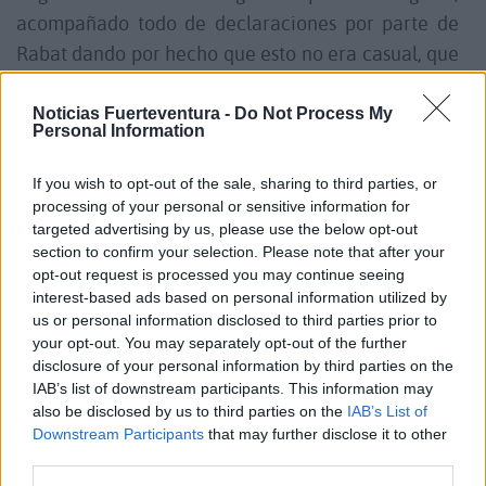
acompañado todo de declaraciones por parte de
Rabat dando por hecho que esto no era casual, que
España ha "subestimado" a Marruecos. y lo está
pagando”, afirma el digital de ElEspañol.
Noticias Fuerteventura -
Do Not Process My
Personal Information
El acontecimiento, una exhibición de fuerza ante
If you wish to opt-out of the sale, sharing to third parties, or
cualquier potencial adversario, es anual y se
processing of your personal or sensitive information for
targeted advertising by us, please use the below opt-out
retoma después de haber sido suspendido en 2020
section to confirm your selection. Please note that after your
por la pandemia de la Covid-19. En esa cita tenía
opt-out request is processed you may continue seeing
prevista su participación España, que no está sin
interest-based ads based on personal information utilized by
us or personal information disclosed to third parties prior to
embargo entre los integrantes en 2021.
your opt-out. You may separately opt-out of the further
disclosure of your personal information by third parties on the
Comentarios (2)
IAB’s list of downstream participants. This information may
also be disclosed by us to third parties on the
IAB’s List of
Downstream Participants
that may further disclose it to other
LO MÁS LEÍDO
third parties.