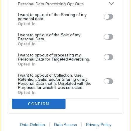
Personal Data Processing Opt Outs
Fallece un bebé de 20 meses por un
golpe de calor en Fuerteventura
I want to opt-out of the Sharing of my
personal data.
Opted In
¿EN QUÉ MOMENTO DEJAMOS DE SER
I want to opt-out of the Sale of my
HUMANOS?. Por Maite de Vera Cabrera
Personal Data.
Opted In
Fuerteventura Santiago de Compostela
I want to opt-out of processing my
Personal Data for Targeted Advertising.
por 30 euros por trayecto
Opted In
I want to opt-out of Collection, Use,
Decathlon abre hoy su primera tienda
Retention, Sale, and/or Sharing of my
Personal Data that Is Unrelated with the
en Fuerteventura
Purposes for which it was collected.
Opted In
Vuelca una hormigonera en Lajares
CONFIRM
Data Deletion
Data Access
Privacy Policy