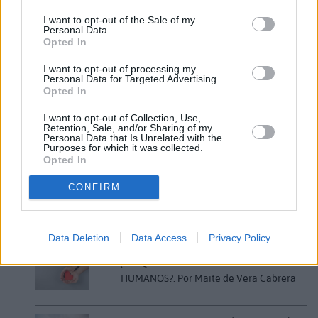
abonar los costes de desplazamientos de enfermos
I want to opt-out of the Sale of my
y acompañantes.
Personal Data.
Opted In
I want to opt-out of processing my
Personal Data for Targeted Advertising.
Opted In
I want to opt-out of Collection, Use,
Comentarios (1)
Retention, Sale, and/or Sharing of my
Personal Data that Is Unrelated with the
Purposes for which it was collected.
Opted In
LO MÁS LEÍDO
CONFIRM
Fallece un bebé de 20 meses por un
golpe de calor en Fuerteventura
Data Deletion
Data Access
Privacy Policy
¿EN QUÉ MOMENTO DEJAMOS DE SER
HUMANOS?. Por Maite de Vera Cabrera