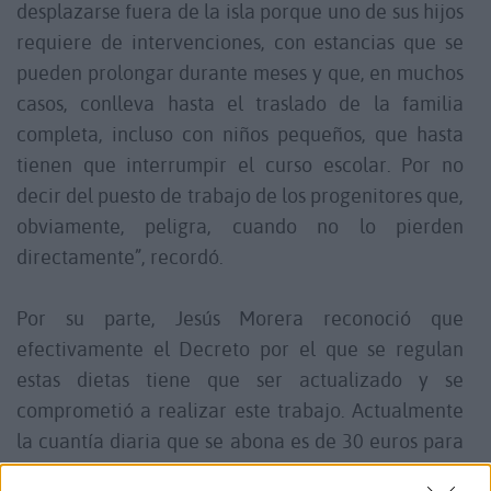
desplazarse fuera de la isla porque uno de sus hijos
requiere de intervenciones, con estancias que se
pueden prolongar durante meses y que, en muchos
casos, conlleva hasta el traslado de la familia
completa, incluso con niños pequeños, que hasta
tienen que interrumpir el curso escolar. Por no
decir del puesto de trabajo de los progenitores que,
obviamente, peligra, cuando no lo pierden
directamente”, recordó.
Por su parte, Jesús Morera reconoció que
efectivamente el Decreto por el que se regulan
estas dietas tiene que ser actualizado y se
comprometió a realizar este trabajo. Actualmente
la cuantía diaria que se abona es de 30 euros para
alojamiento de un único acompañante y 20 euros