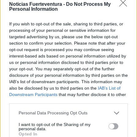
para su manutención. La intención es que esta
Noticias Fuerteventura -
Do Not Process My
Personal Information
revisión permitirá mejorar la prestación también
para poder incorporar dietas para el caso de que el
If you wish to opt-out of the sale, sharing to third parties, or
desplazamiento sea de un solo día, situación que
processing of your personal or sensitive information for
actualmente no se cubre.
targeted advertising by us, please use the below opt-out
section to confirm your selection. Please note that after your
opt-out request is processed you may continue seeing
Explicó el consejero que la media temporal para el
interest-based ads based on personal information utilized by
abono de las dietas es de 2'5 meses a partir de que
us or personal information disclosed to third parties prior to
your opt-out. You may separately opt-out of the further
se formula la solicitud, aunque reconoció que la
disclosure of your personal information by third parties on the
puesta en marcha de un nuevo sistema de gestión
IAB’s list of downstream participants. This information may
desde el año pasado ha podido generar algunos
also be disclosed by us to third parties on the
IAB’s List of
Downstream Participants
that may further disclose it to other
retrasos mayores.
third parties.
Personal Data Processing Opt Outs
Informó además de que en 2014 se destinaron
2.175.000 euros a dietas para acompañantes de
I want to opt-out of the Sharing of my
personal data.
enfermos, y un total de 6.700.000 euros para
Opted In