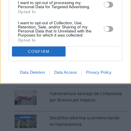
I want to opt-out of processing my
Personal Data for Targeted Advertising.
Comentarios (0)
Opted In
I want to opt-out of Collection, Use,
Retention, Sale, and/or Sharing of my
Personal Data that Is Unrelated with the
LO MÁS LEÍDO
Purposes for which it was collected.
Opted In
Fallece un bebé de 20 meses por un
golpe de calor en Fuerteventura
CONFIRM
¿EN QUÉ MOMENTO DEJAMOS DE SER
Data Deletion
Data Access
Privacy Policy
HUMANOS?. Por Maite de Vera Cabrera
Fuerteventura Santiago de Compostela
por 30 euros por trayecto
Decathlon abre hoy su primera tienda
en Fuerteventura