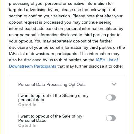
processing of your personal or sensitive information for
han generado acumulaciones de piedras y daños
targeted advertising by us, please use the below opt-out
en algunos tramos, obligando a intervenir con
section to confirm your selection. Please note that after your
cautela y a reforzar continuamente las zonas ya
opt-out request is processed you may continue seeing
interest-based ads based on personal information utilized by
acondicionadas.
us or personal information disclosed to third parties prior to
your opt-out. You may separately opt-out of the further
A pesar de las dificultades, los trabajos han
disclosure of your personal information by third parties on the
IAB’s list of downstream participants. This information may
avanzando con un objetivo claro: garantizar un
also be disclosed by us to third parties on the
IAB’s List of
sendero más seguro, accesible y sostenible.
Downstream Participants
that may further disclose it to other
Porque mejorar los caminos es también cuidar el
third parties.
paisaje, proteger el entorno y poner en valor uno
Personal Data Processing Opt Outs
de los grandes tesoros naturales de Fuerteventura.
I want to opt-out of the Sharing of my
personal data.
Opted In
Un proyecto que conecta territorio, naturaleza y
turismo responsable.
I want to opt-out of the Sale of my
Personal Data.
Opted In