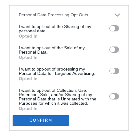
third parties.
Comentarios (0)
Personal Data Processing Opt Outs
I want to opt-out of the Sharing of my
LO MÁS LEÍDO
personal data.
Opted In
Fallece un bebé de 20 meses por un
I want to opt-out of the Sale of my
golpe de calor en Fuerteventura
Personal Data.
Opted In
¿EN QUÉ MOMENTO DEJAMOS DE SER
I want to opt-out of processing my
Personal Data for Targeted Advertising.
HUMANOS?. Por Maite de Vera Cabrera
Opted In
I want to opt-out of Collection, Use,
Fuerteventura Santiago de Compostela
Retention, Sale, and/or Sharing of my
Personal Data that Is Unrelated with the
por 30 euros por trayecto
Purposes for which it was collected.
Opted In
Decathlon abre hoy su primera tienda
CONFIRM
en Fuerteventura