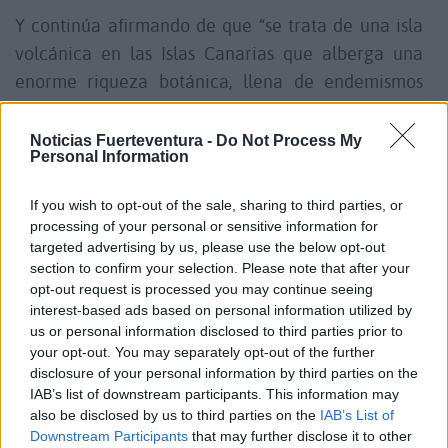
Y continúa afirmando de que “se trata de una isla
volcánica en las Islas Canarias que alberga una
enorme riqueza botánica, llena de endemismos
(como la siempreviva endémica), es Zona de
Especial Protección de Aves y cuenta con un
Noticias Fuerteventura -
Do Not Process My
Personal Information
yacimiento arqueológico romano. Se accede a ella
mediante una ruta regular de barcos que parten de
If you wish to opt-out of the sale, sharing to third parties, or
Corralejo.”
processing of your personal or sensitive information for
targeted advertising by us, please use the below opt-out
section to confirm your selection. Please note that after your
“Una vez en tierra es recomendable parar en el
opt-out request is processed you may continue seeing
pequeño centro de interpretación junto a la playa
interest-based ads based on personal information utilized by
de La Calera, y recorrer su sendero circular. Para
us or personal information disclosed to third parties prior to
your opt-out. You may separately opt-out of the further
comer, el restaurante de los descendientes de
disclosure of your personal information by third parties on the
Antonio El Farero (+34 928 87 96 53), que vivió aquí
IAB’s list of downstream participants. This information may
hasta 1968.”, finaliza.
also be disclosed by us to third parties on the
IAB’s List of
Downstream Participants
that may further disclose it to other