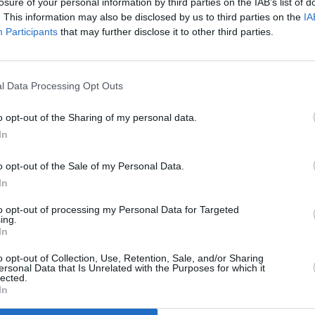
 este sábado en la zona de Jandía
losure of your personal information by third parties on the IAB’s list of
. This information may also be disclosed by us to third parties on the
IA
Participants
that may further disclose it to other third parties.
la Dirección General de Emergencias, declara la situación de
tir de las 12:00 horas de mañana, sábado, 21 de junio.
l Data Processing Opt Outs
o opt-out of the Sharing of my personal data.
uenta la información facilitada por la Agencia Estatal de
In
bles, y en aplicación del Plan Específico de Emergencias de
teorológicos Adversos.
o opt-out of the Sale of my Personal Data.
In
an Sebastián de La Gomera, Vallehermoso y la cumbre); La
liente); Tenerife (Macizo de Teno, litoral de San Miguel de
to opt-out of processing my Personal Data for Targeted
ing.
mar, Arafo, Candelaria, El Rosario y Santa Cruz de Tenerife);
In
e Gáldar, Agaete, Artenara, La Aldea, Santa Lucía, Agüímes,
o opt-out of Collection, Use, Retention, Sale, and/or Sharing
 y Península de Jandía); y Lanzarote (interior de Yaiza).
ersonal Data that Is Unrelated with the Purposes for which it
lected.
In