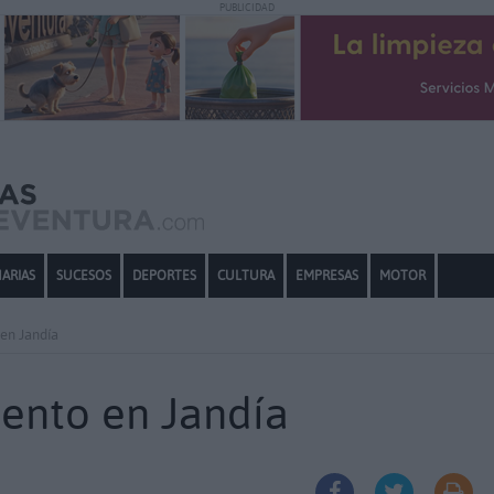
PUBLICIDAD
ARIAS
SUCESOS
DEPORTES
CULTURA
EMPRESAS
MOTOR
 en Jandía
iento en Jandía