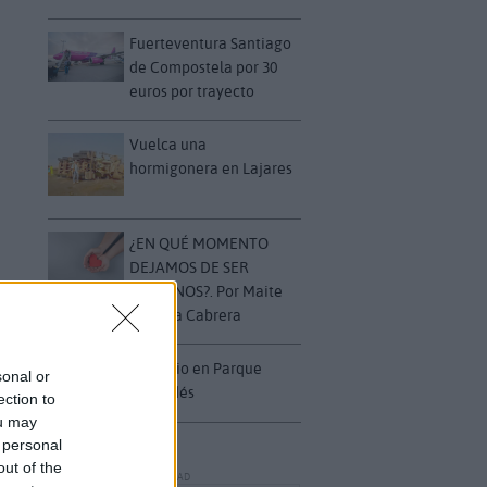
Fuerteventura Santiago
de Compostela por 30
euros por trayecto
Vuelca una
hormigonera en Lajares
¿EN QUÉ MOMENTO
DEJAMOS DE SER
HUMANOS?. Por Maite
de Vera Cabrera
Incendio en Parque
sonal or
Holandés
ection to
ou may
 personal
out of the
PUBLICIDAD