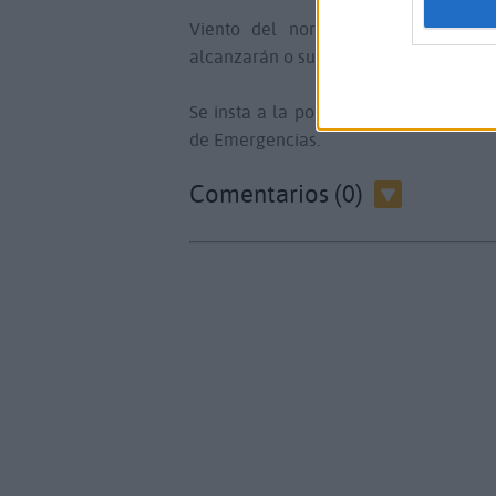
Viento del nordeste moderado con 
alcanzarán o superarán los 60 – 80 km
Se insta a la población a seguir los 
de Emergencias.
Comentarios (0)