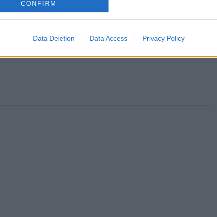
CONFIRM
intervalos fuertes y probables rachas muy fuertes que
/h.
Data Deletion
Data Access
Privacy Policy
siguientes consejos de autoprotección de la Dirección General