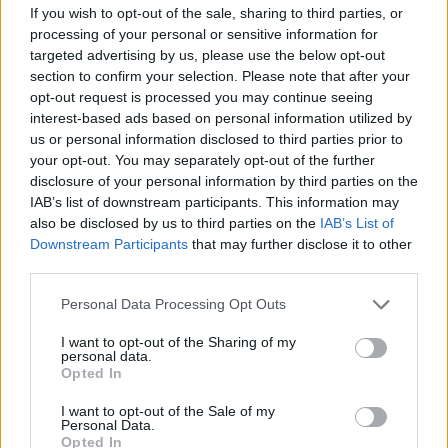
If you wish to opt-out of the sale, sharing to third parties, or
processing of your personal or sensitive information for
Comentarios (0)
targeted advertising by us, please use the below opt-out
section to confirm your selection. Please note that after your
opt-out request is processed you may continue seeing
LO MÁS LEÍDO
interest-based ads based on personal information utilized by
us or personal information disclosed to third parties prior to
Fallece un bebé de 20 meses por un
your opt-out. You may separately opt-out of the further
golpe de calor en Fuerteventura
disclosure of your personal information by third parties on the
IAB’s list of downstream participants. This information may
also be disclosed by us to third parties on the
IAB’s List of
¿EN QUÉ MOMENTO DEJAMOS DE SER
Downstream Participants
that may further disclose it to other
HUMANOS?. Por Maite de Vera Cabrera
third parties.
Personal Data Processing Opt Outs
Fuerteventura Santiago de Compostela
por 30 euros por trayecto
I want to opt-out of the Sharing of my
personal data.
Opted In
Decathlon abre hoy su primera tienda
I want to opt-out of the Sale of my
en Fuerteventura
Personal Data.
Opted In