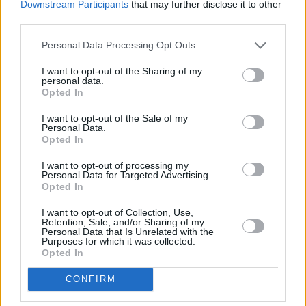
accidentada es preciso llamar al 112.
Downstream Participants
that may further disclose it to other
third parties.
Comentarios (0)
Personal Data Processing Opt Outs
I want to opt-out of the Sharing of my
personal data.
LO MÁS LEÍDO
Opted In
Fallece un bebé de 20 meses por un
I want to opt-out of the Sale of my
Personal Data.
golpe de calor en Fuerteventura
Opted In
I want to opt-out of processing my
¿EN QUÉ MOMENTO DEJAMOS DE SER
Personal Data for Targeted Advertising.
Opted In
HUMANOS?. Por Maite de Vera Cabrera
I want to opt-out of Collection, Use,
Retention, Sale, and/or Sharing of my
Fuerteventura Santiago de Compostela
Personal Data that Is Unrelated with the
Purposes for which it was collected.
por 30 euros por trayecto
Opted In
CONFIRM
Decathlon abre hoy su primera tienda
en Fuerteventura