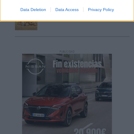
Data Deletion
Data Access
Privacy Policy
Vuelca una hormigonera en Lajares
PUBLICIDAD