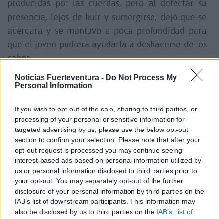
producidas por las cuerdas, pero al detectar su
presencia, lejos de huir y sumergirse, dejó que se
acercara y se mantuvo a poca profundidad para
que el joven pudiera ayudarla a deshacerse de los
cabos.
Noticias Fuerteventura -
Do Not Process My
De este modo, se reconoce el heroico y
Personal Information
desinteresado acto de César Espino. Sin embargo,
If you wish to opt-out of the sale, sharing to third parties, or
desde el Servicio de Medio Ambiente se recuerda
processing of your personal or sensitive information for
que interactuar con animales salvajes conlleva
targeted advertising by us, please use the below opt-out
riesgos significativos, dado que sus reacciones son
section to confirm your selection. Please note that after your
opt-out request is processed you may continue seeing
impredecibles. La Institución Insular hace un
interest-based ads based on personal information utilized by
llamado a la precaución y a la consideración de la
us or personal information disclosed to third parties prior to
seguridad tanto de los seres humanos como de la
your opt-out. You may separately opt-out of the further
disclosure of your personal information by third parties on the
vida silvestre al acercarse a situaciones de este
IAB’s list of downstream participants. This information may
tipo, indicando que en el caso de encontrar fauna
also be disclosed by us to third parties on the
IAB’s List of