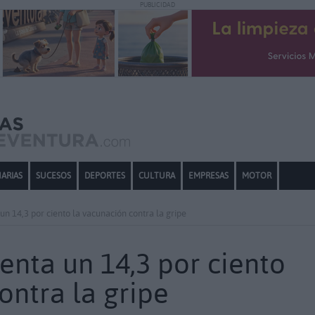
PUBLICIDAD
ARIAS
SUCESOS
DEPORTES
CULTURA
EMPRESAS
MOTOR
n 14,3 por ciento la vacunación contra la gripe
nta un 14,3 por ciento
ontra la gripe