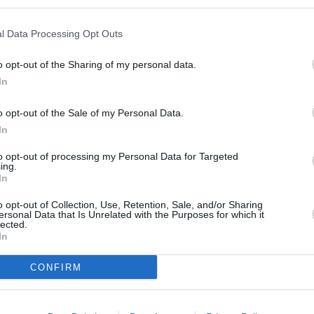
l Data Processing Opt Outs
de gripe finalizará oficialmente el 31 de diciembre, aunque
arzo según evolución epidemiológica del virus. Resulta
o opt-out of the Sharing of my personal data.
s con indicación no deben esperar para vacunarse, pues lo
In
de que empiece a haber casos a nivel comunitario.
o opt-out of the Sale of my Personal Data.
In
stas vacunas pueden pedir cita a través del teléfono 012 o de
 922 470 012 y 928 301 012.
to opt-out of processing my Personal Data for Targeted
ing.
In
pe?
o opt-out of Collection, Use, Retention, Sale, and/or Sharing
ersonal Data that Is Unrelated with the Purposes for which it
ndicada en embarazadas, mayores de 60 años, personas de 6
lected.
as o en centros residenciales, convivientes de personas
In
ños, y personal esencial para la comunidad.
CONFIRM