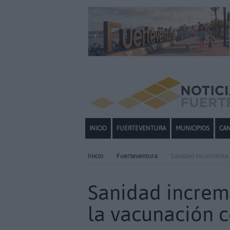
INICIO
FUERTEVENTURA
MUNICIPIOS
CAN
Inicio
Fuerteventura
Sanidad incrementa u
Sanidad increme
la vacunación c