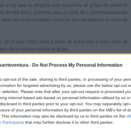
les a los que va dirigida esta campaña, al grupo de edad de
do 99.469 dosis, mientras que un total de 1.684 embarazadas
 años con enfermedades crónicas han recibido ya su dosis de
, en la que 7.062 niños y niñas de entre tres y cinco años de
osis de la vacuna contra la gripe.
ública se pone el énfasis en recomendar la vacunación entre
Fuerteventura -
Do Not Process My Personal Information
tacto con animales, en especial con aves, como medida de
de expansión de la gripe aviar en Canarias, tal y como ha
to opt-out of the sale, sharing to third parties, or processing of your per
tónomas.
formation for targeted advertising by us, please use the below opt-out s
r selection. Please note that after your opt-out request is processed y
eing interest-based ads based on personal information utilized by us or
disclosed to third parties prior to your opt-out. You may separately opt-
la información
GRATIS
de Fuerteventura y Canarias
losure of your personal information by third parties on the IAB’s list of
 canal de whatsApp, que no es un chat y no se puede
. This information may also be disclosed by us to third parties on the
IA
lamente información y videos de la isla,
apuntarse al
Participants
that may further disclose it to other third parties.
tura.