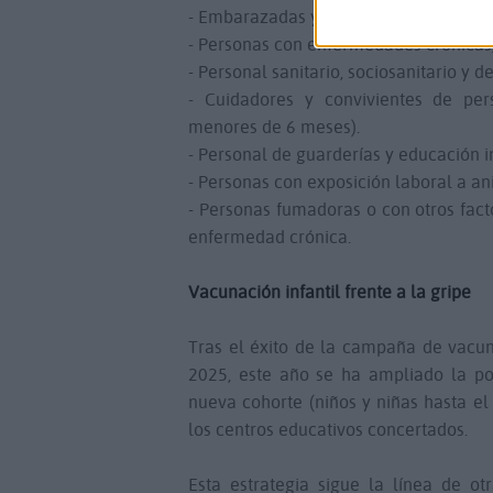
- Embarazadas y mujeres en puerperio
- Personas con enfermedades crónicas,
- Personal sanitario, sociosanitario y d
- Cuidadores y convivientes de per
menores de 6 meses).
- Personal de guarderías y educación in
- Personas con exposición laboral a ani
- Personas fumadoras o con otros fac
enfermedad crónica.
Vacunación infantil frente a la gripe
Tras el éxito de la campaña de vacun
2025, este año se ha ampliado la pob
nueva cohorte (niños y niñas hasta el
los centros educativos concertados.
Esta estrategia sigue la línea de 