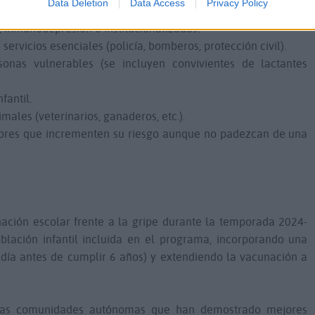
Data Deletion
Data Access
Privacy Policy
.
 inmunodepresión o institucionalizadas.
e servicios esenciales (policía, bomberos, protección civil).
sonas vulnerables (se incluyen convivientes de lactantes
fantil.
males (veterinarios, ganaderos, etc.).
tores que incrementen su riesgo aunque no padezcan de una
ación escolar frente a la gripe durante la temporada 2024-
lación infantil incluida en el programa, incorporando una
 día antes de cumplir 6 años) y extendiendo la vacunación a
otras comunidades autónomas que han demostrado mejores