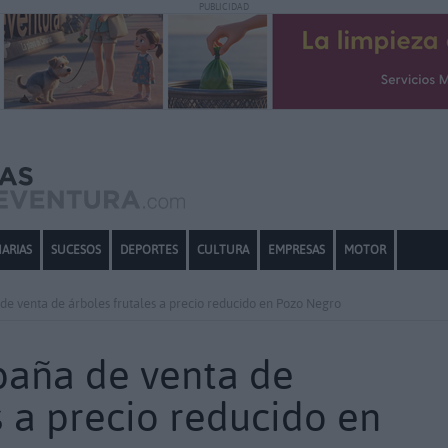
PUBLICIDAD
ARIAS
SUCESOS
DEPORTES
CULTURA
EMPRESAS
MOTOR
de venta de árboles frutales a precio reducido en Pozo Negro
paña de venta de
s a precio reducido en