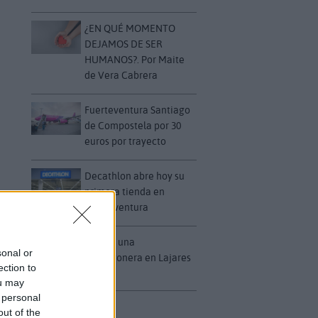
¿EN QUÉ MOMENTO
DEJAMOS DE SER
HUMANOS?. Por Maite
de Vera Cabrera
Fuerteventura Santiago
de Compostela por 30
euros por trayecto
Decathlon abre hoy su
primera tienda en
Fuerteventura
Vuelca una
sonal or
hormigonera en Lajares
ection to
ou may
 personal
out of the