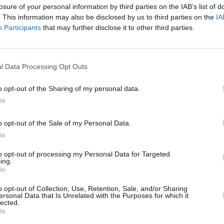
losure of your personal information by third parties on the IAB’s list of
. This information may also be disclosed by us to third parties on the
IA
Participants
that may further disclose it to other third parties.
itar cita previa desde la página web del Cabildo, a partir de
l Data Processing Opt Outs
o opt-out of the Sharing of my personal data.
In
o opt-out of the Sale of my Personal Data.
n marcha la campaña de venta de árboles frutales a coste
In
de Pozo Negro, esperando atender a más de 650 personas en
podrán solicitar cita previa a partir de este lunes, 8 de junio,
to opt-out of processing my Personal Data for Targeted
el Cabildo.
ing.
In
al 10 de julio, ambos inclusive, en la Granja Experimental de
o opt-out of Collection, Use, Retention, Sale, and/or Sharing
ersonal Data that Is Unrelated with the Purposes for which it
 solicitado cita previa. Se podrá obtener un máximo de dos
lected.
 un mango y tres ornamentales.
In