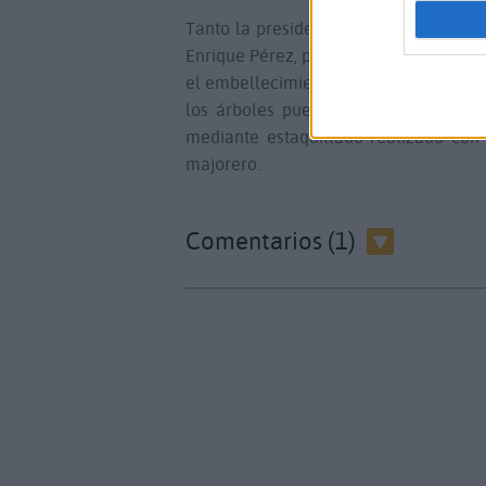
Tanto la presidenta del Cabildo, Lola
Enrique Pérez, ponen en valor una inic
el embellecimiento del paisaje majore
los árboles puestos a la venta son 
mediante estaquillado realizado con
majorero.
Comentarios (1)