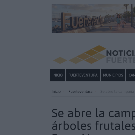
INICIO
FUERTEVENTURA
MUNICIPIOS
CAN
Inicio
Fuerteventura
Se abre la campaña 
Se abre la cam
árboles frutale