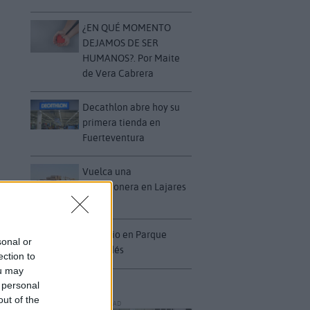
¿EN QUÉ MOMENTO
DEJAMOS DE SER
HUMANOS?. Por Maite
de Vera Cabrera
Decathlon abre hoy su
primera tienda en
Fuerteventura
Vuelca una
hormigonera en Lajares
Incendio en Parque
sonal or
Holandés
ection to
ou may
 personal
out of the
PUBLICIDAD