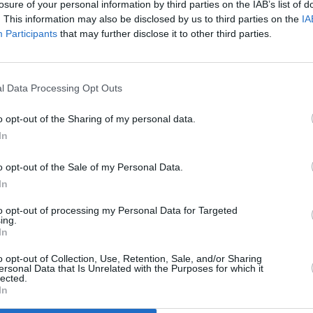
losure of your personal information by third parties on the IAB’s list of
orriones, volverá a abrir como paradigma del lujo de Meliá
. This information may also be disclosed by us to third parties on the
IA
Participants
that may further disclose it to other third parties.
l Data Processing Opt Outs
de talento ha abierto un proceso de selección para cubrir
International.
o opt-out of the Sharing of my personal data.
In
encuentran en la isla de Fuerteventura, donde la cadena
o opt-out of the Sale of my Personal Data.
sto su hotel Paradisus Fuerteventura como un hotel de cinco
In
las principales cadenas hoteleras en las islas.”
to opt-out of processing my Personal Data for Targeted
ing.
a cadena en las islas, se trata de un nuevo establecimiento
In
cia turística en la zona, en un enclave privilegiado de la isla
o opt-out of Collection, Use, Retention, Sale, and/or Sharing
ersonal Data that Is Unrelated with the Purposes for which it
lected.
In
cocinero y 30 de camarero. Para ambos puestos se valorará
e 4 y 5 estrellas. Además, los candidatos deben disponer