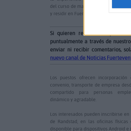
del curso de manipulación de alimento
y residir en Fuerteventura.
Si quieren recibir esta y toda 
puntualmente a través de nuestro
enviar ni recibir comentarios, so
nuevo canal de Noticias Fuerteven
Los puestos ofrecen incorporación 
convenio, transporte de empresa desd
compartido para personas empl
dinámico y agradable.
Los interesados pueden inscribirse en 
de Randstad, en las oficinas física
disponible para dispositivos Android e 