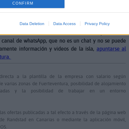
CONFIRM
s vigente, tener disponibilidad para incorporación inmediata
Data Deletion
Data Access
Privacy Policy
la información
GRATIS
de Fuerteventura y Canarias
 canal de whatsApp, que no es un chat y no se puede
lamente información y videos de la isla,
apuntarse al
tura.
directa a la plantilla de la empresa con salario según
e varias zonas de Fuerteventura, posibilidad de alojamiento
eadas y la posibilidad de trabajar en un entorno
las ofertas publicadas a tal efecto a través de la página web
s de Randstad en Canarias o mediante la aplicación móvil,
iOS.