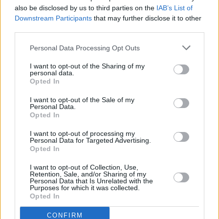
heridas afectaron a órganos vitales, en este
also be disclosed by us to third parties on the
IAB’s List of
Downstream Participants
that may further disclose it to other
momento se haya fuera de peligro.
third parties.
Personal Data Processing Opt Outs
Comentarios (1)
I want to opt-out of the Sharing of my
personal data.
Opted In
LO MÁS LEÍDO
I want to opt-out of the Sale of my
Personal Data.
Opted In
Fallece un bebé de 20 meses por un
golpe de calor en Fuerteventura
I want to opt-out of processing my
Personal Data for Targeted Advertising.
Opted In
Fuerteventura Santiago de Compostela
por 30 euros por trayecto
I want to opt-out of Collection, Use,
Retention, Sale, and/or Sharing of my
Personal Data that Is Unrelated with the
Purposes for which it was collected.
Opted In
¿EN QUÉ MOMENTO DEJAMOS DE SER
HUMANOS?. Por Maite de Vera Cabrera
CONFIRM