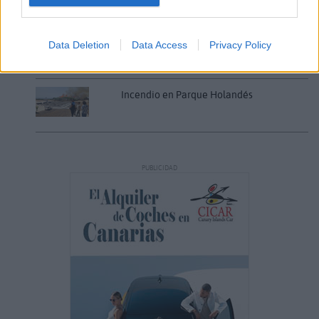
Vuelca una hormigonera en Lajares
Data Deletion
Data Access
Privacy Policy
Incendio en Parque Holandés
PUBLICIDAD