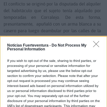
El conflicto se originó por la disputada del alquiler
del habitáculo que el sujeto tenía alquilado por
temporadas en Corralejo. De esta forma,
presuntamente, apuñaló con un arma blanca a su
casero para luego deambular por las calles de la
playa del puerto ensangrentado y portando varios
cuchillos hasta que fue detenido por efectivos de la
Noticias Fuerteventura -
Do Not Process My
Personal Information
Guardia Civil.
If you wish to opt-out of the sale, sharing to third parties, or
El hombre que pasa temporadas en la isla no es la
processing of your personal or sensitive information for
primera vez que protagoniza un hecho conflictivo.
targeted advertising by us, please use the below opt-out
section to confirm your selection. Please note that after your
La policía tiene constancia de otros altercados
opt-out request is processed you may continue seeing
llevados a cabo en un avión o en su país de origen,
interest-based ads based on personal information utilized by
Alemania. Por su parte la víctima herida, un joven
us or personal information disclosed to third parties prior to
your opt-out. You may separately opt-out of the further
emprendedor de Corralejo sigue hospitalizada en
disclosure of your personal information by third parties on the
el Hospital General de Fuerteventura, y aunque las
IAB’s list of downstream participants. This information may