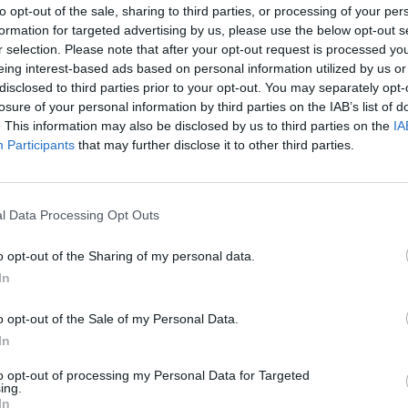
ala la falta de compromiso de la Consejería de Educación
to opt-out of the sale, sharing to third parties, or processing of your per
formation for targeted advertising by us, please use the below opt-out s
el municipio
r selection. Please note that after your opt-out request is processed y
eing interest-based ads based on personal information utilized by us or
disclosed to third parties prior to your opt-out. You may separately opt-
losure of your personal information by third parties on the IAB’s list of
. This information may also be disclosed by us to third parties on the
IA
su preocupación ante la falta de compromiso que viene demostrando
Participants
that may further disclose it to other third parties.
o de Canarias, relación a sus competencias en la ejecución de
tivos y los comedores escolares del municipio.
l Data Processing Opt Outs
rida este jueves 8 de enero en el comedor del CEIP Gran Tarajal, que
 Gobierno del Consistorio local exige al responsable autonómico del
o opt-out of the Sharing of my personal data.
lo que respecta a los centros del municipio para evitar que nuevas
In
 reproducirse.
o opt-out of the Sale of my Personal Data.
In
ón del municipio, David Herrera, el Ayuntamiento tiene competencias
e los edificios que albergan los centros educativos. Sin embargo, el
to opt-out of processing my Personal Data for Targeted
ras asociadas a este dependen de la Consejería de Educación del
ing.
In