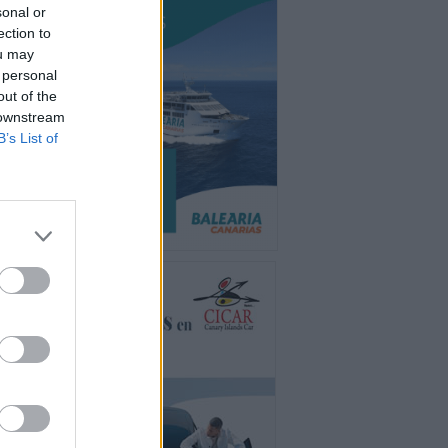
sonal or
ection to
ou may
 personal
out of the
 downstream
B’s List of