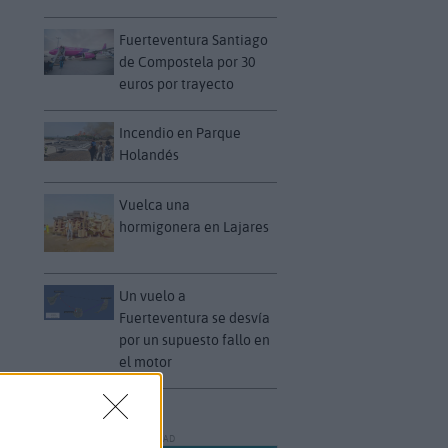
Fuerteventura Santiago
de Compostela por 30
euros por trayecto
Incendio en Parque
Holandés
Vuelca una
hormigonera en Lajares
Un vuelo a
Fuerteventura se desvía
por un supuesto fallo en
el motor
PUBLICIDAD