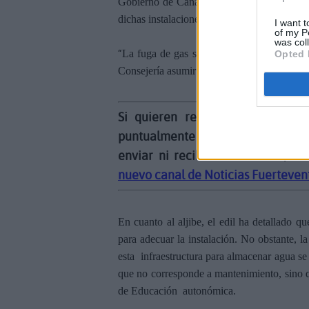
Gobierno de Canarias, “que es la administr
dichas instalaciones”.
I want t
of my P
was col
“
La fuga de gas se localiza en instalacion
Opted 
Consejería asumir su reparación y garantiza
Si quieren recibir esta y toda 
puntualmente a través de nuestro
enviar ni recibir comentarios, so
nuevo canal de Noticias Fuerteven
En cuanto al aljibe, el edil ha detallado q
para adecuar la instalación. No obstante, 
esta infraestructura para almacenar agua s
que no corresponde a mantenimiento, sino qu
de Educación autonómica.