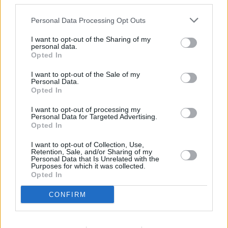
Comentarios (0)
third parties.
Personal Data Processing Opt Outs
LO MÁS LEÍDO
I want to opt-out of the Sharing of my
personal data.
Opted In
Fallece un bebé de 20 meses por un
golpe de calor en Fuerteventura
I want to opt-out of the Sale of my
Personal Data.
Opted In
¿EN QUÉ MOMENTO DEJAMOS DE SER
I want to opt-out of processing my
HUMANOS?. Por Maite de Vera Cabrera
Personal Data for Targeted Advertising.
Opted In
Fuerteventura Santiago de Compostela
I want to opt-out of Collection, Use,
Retention, Sale, and/or Sharing of my
por 30 euros por trayecto
Personal Data that Is Unrelated with the
Purposes for which it was collected.
Opted In
Decathlon abre hoy su primera tienda
CONFIRM
en Fuerteventura
Vuelca una hormigonera en Lajares