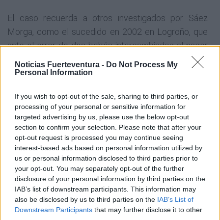
El caso recuerda a otros investigados por Sáez
Morga, como el sucedido en 2002 en Logroño, que
ante el error de dos bebés intercambiados al nacer
obligan a una indemnización de 975.000 euros, que
Noticias Fuerteventura -
Do Not Process My
llegarán a 1.1 millones en concepto de intereses.
Personal Information
If you wish to opt-out of the sale, sharing to third parties, or
En el caso de las niñas equivocadas en
processing of your personal or sensitive information for
Fuerteventura el proceso está en fase inicial y se han
targeted advertising by us, please use the below opt-out
solicitado actuaciones al Servicio Canario de Salud.
section to confirm your selection. Please note that after your
opt-out request is processed you may continue seeing
Se trata en este caso de dos jóvenes de 36 años que
interest-based ads based on personal information utilized by
han vivido toda su vida con una familia que no es la
us or personal information disclosed to third parties prior to
genética.
your opt-out. You may separately opt-out of the further
disclosure of your personal information by third parties on the
IAB’s list of downstream participants. This information may
also be disclosed by us to third parties on the
IAB’s List of
Downstream Participants
that may further disclose it to other