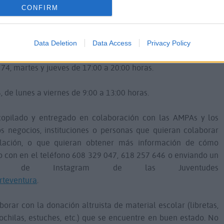
CONFIRM
olar empezará este martes 27 de agosto. El material escolar
16 de septiembre en los siguientes puntos de recogida:
Data Deletion
Data Access
Privacy Policy
, 74, martes y jueves de 17:00 a 20:00 horas.
 de lunes a viernes de 9:00 a 13:00 horas.
ecopilado y entregado en colaboración con las AMPAs y los
os negocios, instituciones o personas que quieran colaborar
lación, o que quieran obtener más información de cómo
o con en el teléfono 608 329 047, 618 257 646 o enviando un
 de Instagram de las Juventudes
rteventura
.
rar con la donación altruista de material escolar (libretas,
mochilas, estuches, etc.) que se encuentre en buen estado. No