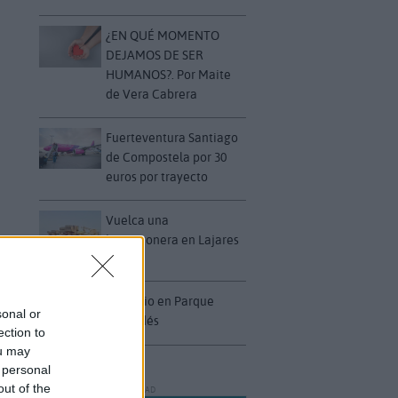
¿EN QUÉ MOMENTO
DEJAMOS DE SER
HUMANOS?. Por Maite
de Vera Cabrera
Fuerteventura Santiago
de Compostela por 30
euros por trayecto
Vuelca una
hormigonera en Lajares
Incendio en Parque
sonal or
Holandés
ection to
ou may
 personal
out of the
PUBLICIDAD