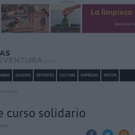
PUBLICIDAD
ARIAS
SUCESOS
DEPORTES
CULTURA
EMPRESAS
MOTOR
o solidario
 curso solidario
9:12H