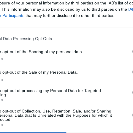
losure of your personal information by third parties on the IAB’s list of
. This information may also be disclosed by us to third parties on the
IA
Participants
that may further disclose it to other third parties.
l Data Processing Opt Outs
ra y FIMAPA realizan una recogida solidaria de material
o opt-out of the Sharing of my personal data.
In
o opt-out of the Sale of my Personal Data.
entura y la Federación Insular Majorera de Madres, Padres y
In
ña solidaria de recogida solidaria de material escolar,
to opt-out of processing my Personal Data for Targeted
 necesitan para hacer frente a la vuelta al cole tras las
ing.
milias se gastan en torno a 400€, por niño.
In
o opt-out of Collection, Use, Retention, Sale, and/or Sharing
so económico para las familias que carecen de recursos, por
ersonal Data that Is Unrelated with the Purposes for which it
lected.
de Fuerteventura junto con la Federación Insular Fimapa,
In
rena para ofrecer material escolar a las familias que más lo