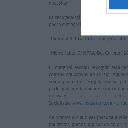
necesitan.
La recogida solidaria de material esc
podrá entregarse hasta la semana del 
· Puerto del Rosario: C/ León y Castillo
· Morro Jable: C/ NTRA. Del Carmen, 26,
El material escolar recogido será r
centros educativos de la isla. Aquell
como punto de recogida en su pob
participar, pueden ponerse en contact
mensaje a la cuenta
Socialistas,
www.instagram.com/js_fue
Animamos a cualquier persona a colabo
bolígrafos, gomas, lápices de color, 