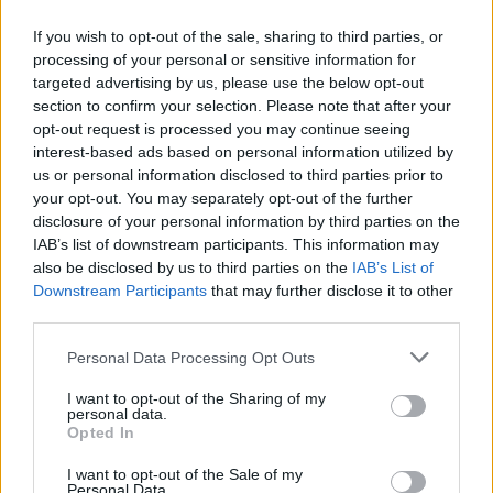
hasta parecerse al de Alaska”
If you wish to opt-out of the sale, sharing to third parties, or
processing of your personal or sensitive information for
targeted advertising by us, please use the below opt-out
El AMOC es un subsistema capaz de cambiar a un
section to confirm your selection. Please note that after your
estado irreversible, por lo que conforma uno de los
opt-out request is processed you may continue seeing
elementos de inflexión más importantes en el clima
interest-based ads based on personal information utilized by
us or personal information disclosed to third parties prior to
de la Tierra. Su posible colapso es motivo de gran
your opt-out. You may separately opt-out of the further
preocupación, ya que tendría graves repercusiones
disclosure of your personal information by third parties on the
en el ecosistema del Atlántico norte y, por
IAB’s list of downstream participants. This information may
also be disclosed by us to third parties on the
IAB’s List of
extensión, en todo el planeta.
Downstream Participants
that may further disclose it to other
third parties.
Personal Data Processing Opt Outs
El declive de este sistema de flujos "podría alterar
el clima de Europa occidental hasta parecerse al
I want to opt-out of the Sharing of my
personal data.
de Alaska", destaca a SINC Susanne Ditlevsen, de la
Opted In
universidad danesa y coautora del estudio. "El calor
I want to opt-out of the Sale of my
transportado hacia el norte por el AMOC se
Personal Data.