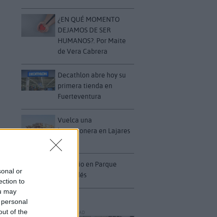
¿EN QUÉ MOMENTO
DEJAMOS DE SER
HUMANOS?. Por Maite
de Vera Cabrera
Decathlon abre hoy su
primera tienda en
Fuerteventura
Vuelca una
hormigonera en Lajares
Incendio en Parque
sonal or
Holandés
ection to
ou may
 personal
out of the
PUBLICIDAD