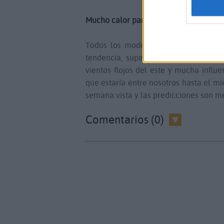
Mucho calor para terminar mayo
Todos los modelos apuntan que a pa
tendencia, superando en algunas zon
vientos flojos del este y mucha influ
que estaría entre nosotros hasta el mi
semana vista y las predicciones son me
Comentarios (0)