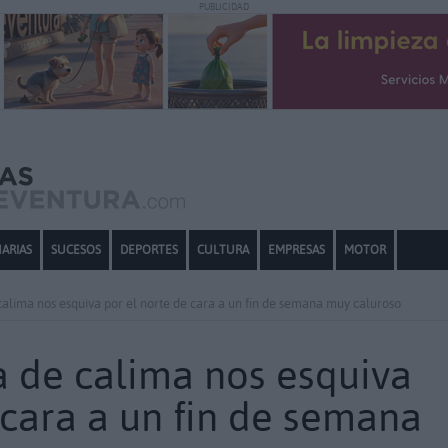
PUBLICIDAD
ARIAS
SUCESOS
DEPORTES
CULTURA
EMPRESAS
MOTOR
alima nos esquiva por el norte de cara a un fin de semana muy caluroso
 de calima nos esquiva
 cara a un fin de semana