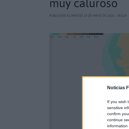
muy caluroso
PUBLICADO EL MARTES 19 DE MAYO DE 2026 - 08:51H
Noticias 
If you wish 
sensitive in
confirm you
continue se
information 