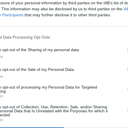
losure of your personal information by third parties on the IAB’s list of
. This information may also be disclosed by us to third parties on the
IA
Participants
that may further disclose it to other third parties.
ste miércoles y todo apunta a que seguirá subiendo al menos
l Data Processing Opt Outs
o opt-out of the Sharing of my personal data.
In
 de las islas con el paso a un lado de los vientos alisios, y
 influencia de la dorsal africana al archipiélago.
o opt-out of the Sale of my Personal Data.
In
ento y en un primer "embate" una gran pluma de tierra nos
to opt-out of processing my Personal Data for Targeted
 península ibérica. Podría llegar algo de tierra en suspensión
ing.
estimonial.
In
o opt-out of Collection, Use, Retention, Sale, and/or Sharing
 rozar los 30 grados en muchos puntos de la isla de cara al
ersonal Data that Is Unrelated with the Purposes for which it
lected.
subirá la fuerza y se podrán medir olas de hasta 3 metros al
In
comienda mucha precaución en el baño.