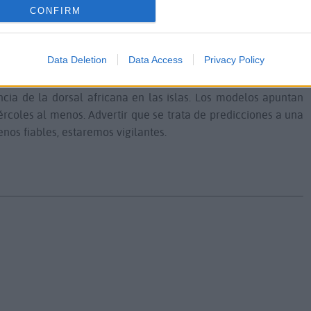
CONFIRM
Data Deletion
Data Access
Privacy Policy
rtir del fin de semana la subida de temperaturas será la
as los 30 grados y con altas posibilidades de calima, con
encia de la dorsal africana en las islas. Los modelos apuntan
ércoles al menos. Advertir que se trata de predicciones a una
nos fiables, estaremos vigilantes.