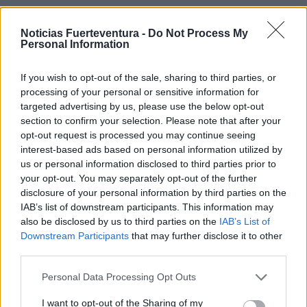
Fuerteventura es el epicentro emocional y narrativo de
Noticias Fuerteventura -
Do Not Process My
este documental rodado en la isla en 2025. La
Personal Information
protagonista de esta travesía es Julia Castro, kitesurfista
profesional y embajadora natural de Fuerteventura, que
If you wish to opt-out of the sale, sharing to third parties, or
processing of your personal or sensitive information for
emprende un recorrido en solitario de más de 140
targeted advertising by us, please use the below opt-out
kilómetros alrededor de su isla, impulsada únicamente
section to confirm your selection. Please note that after your
por el viento y su fuerza interior.
opt-out request is processed you may continue seeing
interest-based ads based on personal information utilized by
us or personal information disclosed to third parties prior to
Comentarios (0)
your opt-out. You may separately opt-out of the further
disclosure of your personal information by third parties on the
IAB’s list of downstream participants. This information may
LO MÁS LEÍDO
also be disclosed by us to third parties on the
IAB’s List of
Downstream Participants
that may further disclose it to other
Fallece un bebé de 20 meses por un
third parties.
golpe de calor en Fuerteventura
Personal Data Processing Opt Outs
I want to opt-out of the Sharing of my
¿EN QUÉ MOMENTO DEJAMOS DE SER