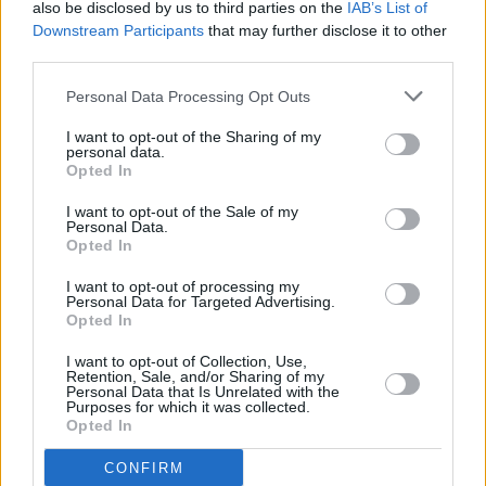
diligencias.
also be disclosed by us to third parties on the
IAB’s List of
Downstream Participants
that may further disclose it to other
third parties.
Comentarios (0)
Personal Data Processing Opt Outs
I want to opt-out of the Sharing of my
LO MÁS LEÍDO
personal data.
Opted In
Fallece un bebé de 20 meses por un
I want to opt-out of the Sale of my
golpe de calor en Fuerteventura
Personal Data.
Opted In
Fuerteventura Santiago de Compostela
I want to opt-out of processing my
Personal Data for Targeted Advertising.
por 30 euros por trayecto
Opted In
I want to opt-out of Collection, Use,
¿EN QUÉ MOMENTO DEJAMOS DE SER
Retention, Sale, and/or Sharing of my
Personal Data that Is Unrelated with the
HUMANOS?. Por Maite de Vera Cabrera
Purposes for which it was collected.
Opted In
Vuelca una hormigonera en Lajares
CONFIRM