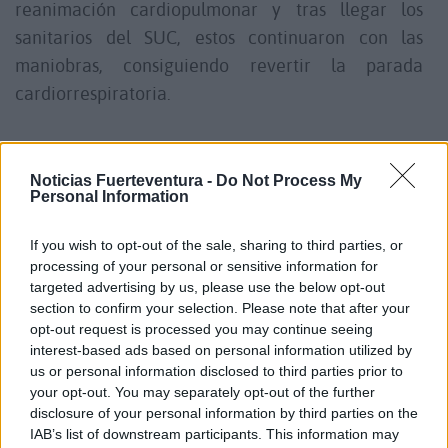
reanimación cardiopulmonar y tras llegar los
sanitarios del SUC, estos continuaron con las
maniobras, consiguiendo revertir la parada
cardiorrespiratoria.
Así, una vez estabilizada la pequeña, fue
trasladada en una ambulancia medicalizada al
Noticias Fuerteventura -
Do Not Process My
Personal Information
Hospital General de Fuerteventura, donde
esperaba un helicóptero medicalizado para su
If you wish to opt-out of the sale, sharing to third parties, or
traslado al Hospital Universitario Materno Infantil
processing of your personal or sensitive information for
de Canarias.
targeted advertising by us, please use the below opt-out
section to confirm your selection. Please note that after your
opt-out request is processed you may continue seeing
En el lugar del incidente también se personaron
interest-based ads based on personal information utilized by
agentes de la Policía Local, que colaboraron con
us or personal information disclosed to third parties prior to
your opt-out. You may separately opt-out of the further
los recursos intervinientes, así como efectivos de la
disclosure of your personal information by third parties on the
Guardia Civil que se encargaron de instruir las
IAB’s list of downstream participants. This information may