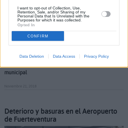
I want to opt-out of Collection, Use,
Retention, Sale, and/or Sharing of my
Personal Data that Is Unrelated with the
Purposes for which it was collected.
Opted In
CONFIRM
El grupo mixto de Puerto del Rosario solicita un
Data Deletion
Data Access
Privacy Policy
nuevo pleno extraordinario sobre la piscina
municipal
Noviembre 21, 2018
Deterioro y basuras en el Aeropuerto
de Fuerteventura