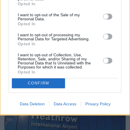
La Aemet plantea que llegarán temperaturas por
Opted In
encima de los 34 grados en algunos puntos de la isla
I want to opt-out of the Sale of my
1 comentarios
Personal Data.
Opted In
Julio 30, 2026
I want to opt-out of processing my
Personal Data for Targeted Advertising.
Opted In
La Cámara de Comercio felicita a
I want to opt-out of Collection, Use,
Retention, Sale, and/or Sharing of my
Cabildo y Patronato por la nueva
Personal Data that Is Unrelated with the
Purposes for which it was collected.
conexión de British Airways con
Opted In
Londres Heathrow
CONFIRM
Data Deletion
Data Access
Privacy Policy