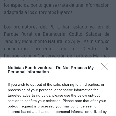
los espacios, por lo que se trata de una información
adaptada a los diferentes lugares.
Los promotores del PETE han estado ya en el
Parque Rural de Betancuria, Cotillo, Saladar de
Jandía y Monumento Natural de Ajuy.
Asimismo, se
encuentran presentes en el Centro de
Recuperación y Conservación de Tortugas Marinas
(Morro Jable).
Noticias Fuerteventura -
Do Not Process My
Personal Information
La consejera de Empleo y Sostenibilidad
Medioambiental, Lola García, agradece la labor
If you wish to opt-out of the sale, sharing to third parties, or
processing of your personal or sensitive information for
desarrollada por las personas beneficiarias de este
targeted advertising by us, please use the below opt-out
programa de empleo, haciendo llegar a la
section to confirm your selection. Please note that after your
ciudadanía información útil que va a permitir
opt-out request is processed you may continue seeing
interest-based ads based on personal information utilized by
concienciar sobre la necesidad de proteger el