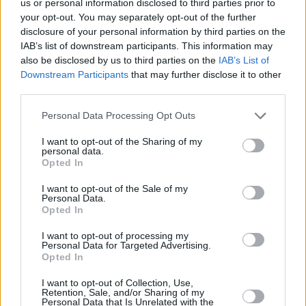
us or personal information disclosed to third parties prior to
entorno. Además, se llega de forma directa a la
your opt-out. You may separately opt-out of the further
población, estando presentes en el propio espacio
disclosure of your personal information by third parties on the
IAB’s list of downstream participants. This information may
natural.
also be disclosed by us to third parties on the
IAB’s List of
Downstream Participants
that may further disclose it to other
Los promotores del PETE han colaborado, también,
third parties.
con actividades de educación ambiental y jornadas
Personal Data Processing Opt Outs
didácticas del programa de educación
I want to opt-out of the Sharing of my
medioambiental ‘Conocer para Proteger’.
personal data.
Opted In
El PETE es un proyecto de la Consejería de Empleo
I want to opt-out of the Sale of my
Personal Data.
del Cabildo de Fuerteventura, que dirige Lola
Opted In
García, y que cuenta con una inversión de casi
I want to opt-out of processing my
900.000 euros. Está financiado por el Servicio
Personal Data for Targeted Advertising.
Opted In
Canario de Empleo (SCE), el Servicio Público de
Empleo Estatal (SEPE), el Fondo de Desarrollo de
I want to opt-out of Collection, Use,
Retention, Sale, and/or Sharing of my
Canarias (FDCAN) y el Cabildo. Más de 40 personas
Personal Data that Is Unrelated with the