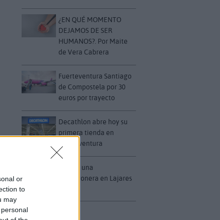
¿EN QUÉ MOMENTO
DEJAMOS DE SER
HUMANOS?. Por Maite
de Vera Cabrera
Fuerteventura Santiago
de Compostela por 30
euros por trayecto
Decathlon abre hoy su
primera tienda en
Fuerteventura
Vuelca una
hormigonera en Lajares
sonal or
ection to
ou may
 personal
out of the