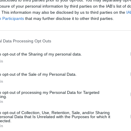
losure of your personal information by third parties on the IAB’s list of
. This information may also be disclosed by us to third parties on the
IA
Participants
that may further disclose it to other third parties.
l Data Processing Opt Outs
ibirse en este y otros cursos dirigidos a profesionalizar el
o opt-out of the Sharing of my personal data.
In
o opt-out of the Sale of my Personal Data.
In
 de la Consejería de Agricultura, Ganadería y Pesca, continúa
to opt-out of processing my Personal Data for Targeted
r el sector primario de la Isla. Esta semana se desarrolla el
ing.
In
la empresa agraria, con plazo de inscripción abierto para
rlo.
o opt-out of Collection, Use, Retention, Sale, and/or Sharing
ersonal Data that Is Unrelated with the Purposes for which it
lected.
icipio de Puerto del Rosario, acoge esta formación en horario
In