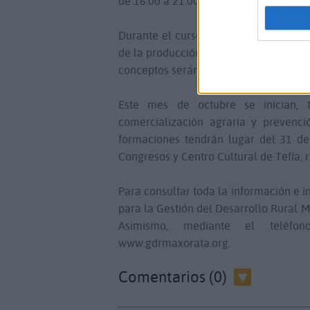
de 16.00 a 21.00 horas, los días 24, 25,
Durante el curso, los participantes po
de la producción agraria, gestión de lo
conceptos serán impartidos por un inge
Este mes de octubre se inician, t
comercialización agraria y prevenci
formaciones tendrán lugar del 31 de
Congresos y Centro Cultural de Tefía, 
Para consultar toda la información e in
para la Gestión del Desarrollo Rural M
Asimismo, mediante el tel
www.gdrmaxorata.org.
Comentarios (0)