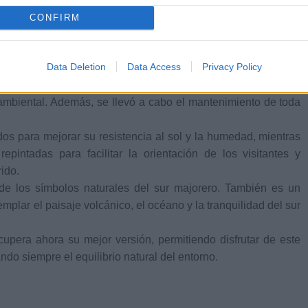
olocación de piedras de delimitación desplazadas por las
CONFIRM
 de lluvia. Estas piedras sirven de guía para los caminantes y
erreno que rodea el sendero.
Data Deletion
Data Access
Privacy Policy
e la vegetación invasiva que dificultaba el paso en algunos
especies permite mantener libre el recorrido y proteger la flora
ambiental. Además, se llevó a cabo el mantenimiento de toda
os para mejorar su resistencia al sol y la humedad, mientras
pintadas para facilitar la orientación de los visitantes y
ido.
e los símbolos naturales del sur majorero. También es un
plar el paisaje volcánico, el océano y la tranquilidad del sur
upera ahora su mejor versión, permitiendo disfrutar de este
do siempre el equilibrio natural del entorno.