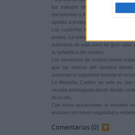
los trabajos importantes fue la rec
escorrentías y barrancos tras episodios
ayudan a proteger la vegetación y el t
Las cuadrillas también actuaron sobr
puntos. La retirada selectiva de estas 
autóctona de esta zona de gran valor 
la señalética del camino.
Los elementos de madera fueron tratad
que las marcas del sendero fueron re
aumentar la seguridad durante el recorr
La Montaña Cardón no solo es uno d
mirador privilegiado desde donde contem
de la isla.
Con estas actuaciones, el sendero rec
enclave con mayor seguridad y respetan
Comentarios (0)