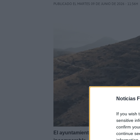
PUBLICADO EL MARTES 09 DE JUNIO DE 2026 - 11:56H
Noticias 
If you wish 
sensitive in
confirm you
El ayuntamiento de Pájara y Gesplán
continue se
information 