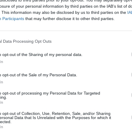
losure of your personal information by third parties on the IAB’s list of
. This information may also be disclosed by us to third parties on the
IA
Participants
that may further disclose it to other third parties.
s accesible y cuidado tras los trabajos de acondicionamiento
n.
l Data Processing Opt Outs
s y amantes de la naturaleza que atraviesa uno de los paisajes
ventura, entre Morro Jable y Punta de Jandía. Además de su
o opt-out of the Sharing of my personal data.
portante significado popular y cultural para los majoreros, ya
In
tradicional romería del Cardón, una de las más conocidas y
o opt-out of the Sale of my Personal Data.
 viento y el constante tránsito habían deteriorado varios tramos
In
s han trabajado intensamente mejorando el firme del sendero,
to opt-out of processing my Personal Data for Targeted
es para hacer el trayecto mucho más seguro y cómodo para
ing.
In
se realizaron labores manuales de rastillado para retirar
o opt-out of Collection, Use, Retention, Sale, and/or Sharing
de caídas o deslizamientos. Además, se eliminaron senderos
ersonal Data that Is Unrelated with the Purposes for which it
lected.
 con el paso de los años y que dañan el entorno natural.
In
pio paisaje, devolviendo al camino su trazado original. Otro de