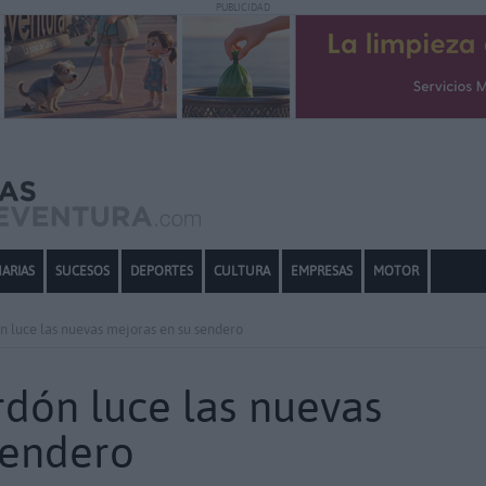
PUBLICIDAD
ARIAS
SUCESOS
DEPORTES
CULTURA
EMPRESAS
MOTOR
 luce las nuevas mejoras en su sendero
dón luce las nuevas
sendero