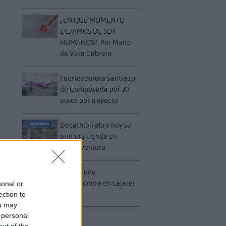
¿EN QUÉ MOMENTO
DEJAMOS DE SER
HUMANOS?. Por Maite
de Vera Cabrera
Fuerteventura Santiago
de Compostela por 30
euros por trayecto
Decathlon abre hoy su
primera tienda en
Fuerteventura
Vuelca una
hormigonera en Lajares
sonal or
ection to
ou may
 personal
out of the