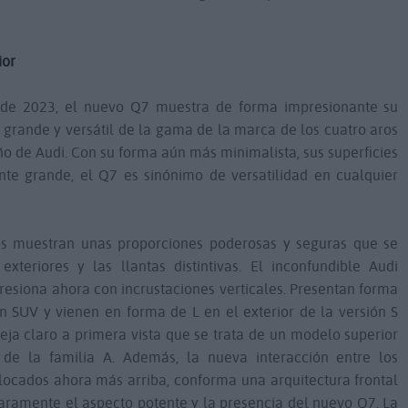
ior
n de 2023, el nuevo Q7 muestra de forma impresionante su
 grande y versátil de la gama de la marca de los cuatro aros
o de Audi. Con su forma aún más minimalista, sus superficies
te grande, el Q7 es sinónimo de versatilidad en cualquier
jes muestran unas proporciones poderosas y seguras que se
teriores y las llantas distintivas. El inconfundible Audi
esiona ahora con incrustaciones verticales. Presentan forma
ón SUV y vienen en forma de L en el exterior de la versión S
deja claro a primera vista que se trata de un modelo superior
 de la familia A. Además, la nueva interacción entre los
colocados ahora más arriba, conforma una arquitectura frontal
amente el aspecto potente y la presencia del nuevo Q7. La