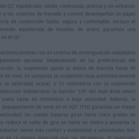
el Q7: equilibrada, sólida, controlada, precisa y sin esfuerzo.
ión y los sistemas de frenado y control desempeñan un papel
cia de conducción fiable, segura y confortable. Incluso el
pensión equilibrada de muelles de acero, garantiza una
 en el Q7.
lectrónicamente con un sistema de amortiguación adaptativo
pamiento opcional. Dependiendo de las preferencias del
ucción, la suspensión ajusta la altura de marcha hasta 90
ol de nivel. En autopista, la suspensión baja automáticamente
e la velocidad actual, y 15 milímetros con la suspensión
nducción todoterreno, la función "Lift" del Audi drive select
l suelo hasta 60 milímetros a baja velocidad. Además, la
l (equipamiento de serie en el SQ7 TFSI) garantiza un mayor
 velocidad, las ruedas traseras giran hasta cinco grados en
Esto reduce el radio de giro en hasta un metro y aumenta la
onductor siente más confort y estabilidad a velocidades más
ran en la misma dirección que las delanteras. El avanzado