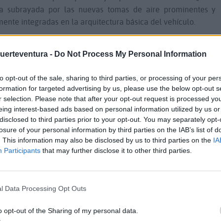
a subrayada por las nuevas tomas de aire prominentes y
ente integradas en la arquitectura básica del vehículo.
delanteros y traseros
Fuerteventura -
Do Not Process My Personal Information
inan la carretera en el Q7 de serie, mientras que los faros
to opt-out of the sale, sharing to third parties, or processing of your per
lmente. También están disponibles los faros Matrix LED HD
formation for targeted advertising by us, please use the below opt-out s
LED y un diodo láser de alta potencia cada uno y se reconocen
r selection. Please note that after your opt-out request is processed y
azul incorporada en los faros que simboliza la precisión de
eing interest-based ads based on personal information utilized by us or
disclosed to third parties prior to your opt-out. You may separately opt-
activa por encima de los 70 km/h y aumenta significativamente
losure of your personal information by third parties on the IAB’s list of
Como novedad, los faros de tope de gama incorporan firmas
. This information may also be disclosed by us to third parties on the
IA
l Q7 su aspecto característico e inconfundible al permitir al
Participants
that may further disclose it to other third parties.
ro diferentes firmas luminosas a través del MMI. Sin embargo,
funciones de los faros, también lo es su diseño. La posición
fiere al Q7 un aspecto más ancho y expresivo. Por primera
l Data Processing Opt Outs
traseras OLED ampliamente digitalizadas como equipamiento
ro firmas luminosas digitales.
o opt-out of the Sharing of my personal data.