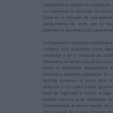
características definen la conducción d
La suspensión, la dirección, la tracc
clave en la creación de una experien
equipamiento de serie, con su sus
experiencia de conducción consistente
La suspensión neumática controlada e
continuo está disponible como equi
conductor y de la situación de cond
milímetros, al tiempo que ofrece contr
hasta 30 milímetros, dependiendo d
neumática deportiva adaptativa. En co
permite aumentar la altura libre a
dirección a las cuatro ruedas opciona
nivel de seguridad y confort. A baja
sentido contrario a las delanteras. 
manejabilidad. Al mismo tiempo, el c
altas porque las ruedas traseras gi