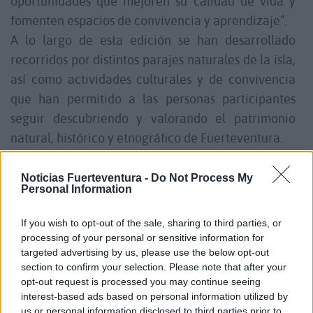
oportunidades que mejoren su calidad de vida y
fomenten espacios de convivencia y aprendizaje”.
A lo largo de esta edición se han desarrollado
recorridos por distintos parajes naturales de la isla,
así como actividades culturales y de convivencia
que han permitido a las personas participantes
seguir descubriendo y valorando el patrimonio
natural, histórico y etnográfico de Fuerteventura.
El Ayuntamiento de Puerto del Rosario quiere
expresar un especial agradecimiento al
Noticias Fuerteventura -
Do Not Process My
Personal Information
Ayuntamiento de Pájara por su colaboración y
acogida durante la visita etnográfica desarrollada
If you wish to opt-out of the sale, sharing to third parties, or
en dicho municipio, así como al Parque
processing of your personal or sensitive information for
targeted advertising by us, please use the below opt-out
Tecnológico de Fuerteventura, cuya implicación y
section to confirm your selection. Please note that after your
disposición hicieron posible una de las actividades
opt-out request is processed you may continue seeing
más enriquecedoras del programa, acercando a las
interest-based ads based on personal information utilized by
us or personal information disclosed to third parties prior to