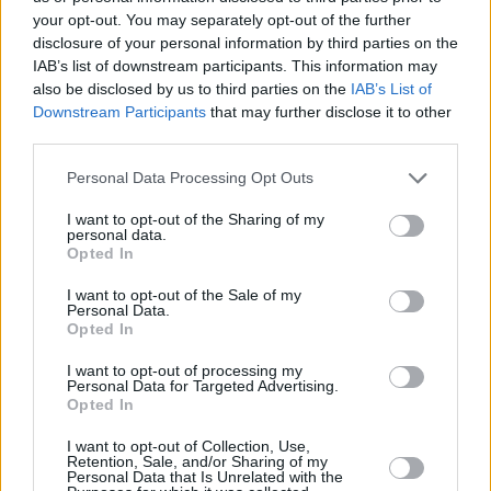
personas mayores al conocimiento y la innovación
your opt-out. You may separately opt-out of the further
que se desarrollan en la isla.
disclosure of your personal information by third parties on the
De igual forma, el Consistorio reconoce y agradece
IAB’s list of downstream participants. This information may
also be disclosed by us to third parties on the
IAB’s List of
la imprescindible colaboración de las
Downstream Participants
that may further disclose it to other
administraciones y entidades participantes en este
third parties.
proyecto, especialmente al Cabildo de
Personal Data Processing Opt Outs
Fuerteventura, al Gobierno de Canarias y a Cruz
Roja, por haber contribuido de manera decisiva al
I want to opt-out of the Sharing of my
personal data.
desarrollo y éxito de esta iniciativa, haciendo
Opted In
posible que, un año más, las personas mayores del
I want to opt-out of the Sale of my
municipio hayan disfrutado de un programa
Personal Data.
Opted In
seguro, enriquecedor y adaptado a sus
necesidades.
I want to opt-out of processing my
Personal Data for Targeted Advertising.
Asimismo, el Ayuntamiento agradece la
Opted In
participación, entusiasmo y compromiso de las
I want to opt-out of Collection, Use,
personas mayores del municipio, auténticas
Retention, Sale, and/or Sharing of my
Personal Data that Is Unrelated with the