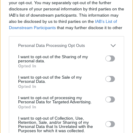
resultado la aplicación de la Ordenanza durante
your opt-out. You may separately opt-out of the further
estos meses de verano y decidir si hay que
disclosure of your personal information by third parties on the
IAB’s list of downstream participants. This information may
modificar, ampliar o restringir algunos de los
also be disclosed by us to third parties on the
IAB’s List of
puntos de la misma, y añade el alcalde, tal y como
Downstream Participants
that may further disclose it to other
se ha dicho en esta reunión, en el diálogo está el
third parties.
éxito.
Personal Data Processing Opt Outs
Comentarios (0)
I want to opt-out of the Sharing of my
personal data.
Opted In
I want to opt-out of the Sale of my
LO MÁS LEÍDO
Personal Data.
Opted In
Fallece un bebé de 20 meses por un
golpe de calor en Fuerteventura
I want to opt-out of processing my
Personal Data for Targeted Advertising.
Opted In
¿EN QUÉ MOMENTO DEJAMOS DE SER
I want to opt-out of Collection, Use,
HUMANOS?. Por Maite de Vera Cabrera
Retention, Sale, and/or Sharing of my
Personal Data that Is Unrelated with the
Purposes for which it was collected.