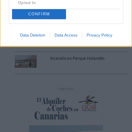
Opted In
Decathlon abre hoy su primera tienda
en Fuerteventura
CONFIRM
Vuelca una hormigonera en Lajares
Data Deletion
Data Access
Privacy Policy
Incendio en Parque Holandés
PUBLICIDAD