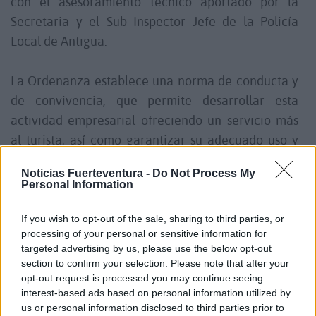
con el asesoramiento técnico aportado por la
Secretaria y el Sub Inspector Jefe de la Policía
Local de Antigua.
La Ordenanza establece una norma de conducta y
de convivencia, que permite desarrollar esta
actividad empresarial ofreciendo un servicio más
al turista, así como garantizar su adecuado uso y
por lo tanto su convivencia con todas y todos los
Noticias Fuerteventura -
Do Not Process My
viandantes del municipio.
Personal Information
El alcalde Matías Peña, anunció durante el
If you wish to opt-out of the sale, sharing to third parties, or
processing of your personal or sensitive information for
encuentro, la ampliación y mejora que se va a
targeted advertising by us, please use the below opt-out
ejecutar en el carril bici de Caleta de Fuste,
section to confirm your selection. Please note that after your
también entre las partes se acordó una nueva cita
opt-out request is processed you may continue seeing
interest-based ads based on personal information utilized by
tras la temporada estival para valorar como ha
us or personal information disclosed to third parties prior to