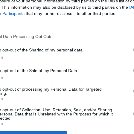
losure of your personal information by third parties on the IAB’s list of
. This information may also be disclosed by us to third parties on the
IA
Participants
that may further disclose it to other third parties.
reducir al mínimo el impuesto de construcciones para
ancuria
l Data Processing Opt Outs
o opt-out of the Sharing of my personal data.
In
orera -Coalición Canaria (AM-CC) en el Ayuntamiento de
n el objetivo de aliviar la creciente dificultad en el acceso
o opt-out of the Sale of my Personal Data.
In
r la Ordenanza reguladora del Impuesto sobre Construcciones,
to opt-out of processing my Personal Data for Targeted
 el tipo impositivo en el mínimo legal permitido y aplicar las
ing.
In
ecta a la escasez de vivienda disponible, los elevados costes
o opt-out of Collection, Use, Retention, Sale, and/or Sharing
ersonal Data that Is Unrelated with the Purposes for which it
a complejidad administrativa y la presión económica actual,
lected.
de nueva vivienda o la rehabilitación de esta en el entorno
In