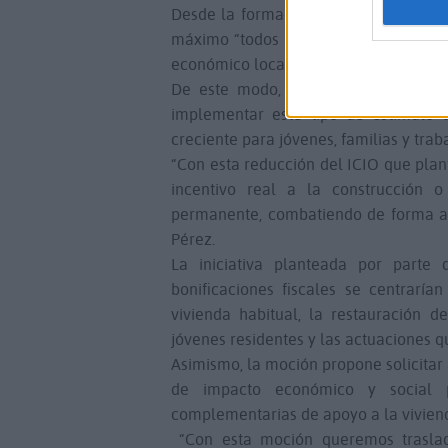
Desde la formación política defienden
máximo “todos los instrumentos fiscal
económico local”.
De este modo, el portavoz de AM-CC
implementar este tipo de estímulo di
creciente para jóvenes, familias y trab
“Con esta reducción del ICIO que pla
incentivo real a la construcción o
permanente, combatiendo de forma act
Pérez.
La iniciativa planteada por parte 
bonificaciones fiscales se centrarí
vivienda habitual, la restauración d
jóvenes residentes y las actuaciones q
Asimismo, la moción propone solicitar
de impacto económico y social p
complementarias de apoyo a la vivien
“Con esta moción queremos traslad