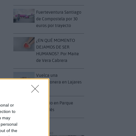
Fuerteventura Santiago
de Compostela por 30
euros por trayecto
¿EN QUÉ MOMENTO
DEJAMOS DE SER
HUMANOS?. Por Maite
de Vera Cabrera
Vuelca una
hormigonera en Lajares
Incendio en Parque
sonal or
Holandés
ection to
ou may
 personal
out of the
PUBLICIDAD