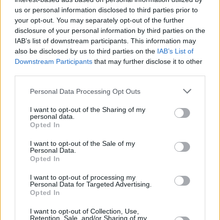
El escudo municipal sigue teniendo relevancia en
us or personal information disclosed to third parties prior to
la vida administrativa e institucional del
your opt-out. You may separately opt-out of the further
Ayuntamiento. No en vano, ocupa una posición
disclosure of your personal information by third parties on the
IAB’s list of downstream participants. This information may
preeminente en el salón de plenos municipal y los
also be disclosed by us to third parties on the
IAB’s List of
documentos protocolarios de la institución.
Downstream Participants
that may further disclose it to other
third parties.
Personal Data Processing Opt Outs
I want to opt-out of the Sharing of my
personal data.
Comentarios (0)
Opted In
I want to opt-out of the Sale of my
Personal Data.
LO MÁS LEÍDO
Opted In
I want to opt-out of processing my
Fallece un bebé de 20 meses por un
Personal Data for Targeted Advertising.
golpe de calor en Fuerteventura
Opted In
I want to opt-out of Collection, Use,
Retention, Sale, and/or Sharing of my
¿EN QUÉ MOMENTO DEJAMOS DE SER