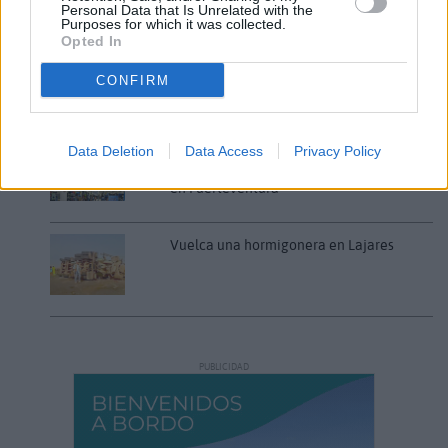
Personal Data that Is Unrelated with the
HUMANOS?. Por Maite de Vera Cabrera
Purposes for which it was collected.
Opted In
CONFIRM
Fuerteventura Santiago de Compostela
por 30 euros por trayecto
Data Deletion
Data Access
Privacy Policy
Decathlon abre hoy su primera tienda
en Fuerteventura
Vuelca una hormigonera en Lajares
PUBLICIDAD