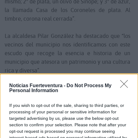
mismo; 2º de plata, un olivo de Sinope; y 3º de azur,
la llamada Casa de los Coroneles de plata. Al
timbre, corona real cerrada”.
La alcaldesa Pilar González ha destacado que “los
vecinos del municipio nos identificamos con este
escudo que recoge la esencia e historia de un
municipio que atesora un patrimonio y una cultura
rica y diversa”.
Noticias Fuerteventura -
Do Not Process My
El Ayuntamiento de La Oliva pone en valor su
Personal Information
heráldica como el resultado del trabajo conjunto
de generaciones de representantes públicos y del
If you wish to opt-out of the sale, sharing to third parties, or
processing of your personal or sensitive information for
conjunto de la ciudadanía que han labrado el
targeted advertising by us, please use the below opt-out
desarrollo del municipio a lo largo de su historia.
section to confirm your selection. Please note that after your
opt-out request is processed you may continue seeing
interest-based ads based on personal information utilized by