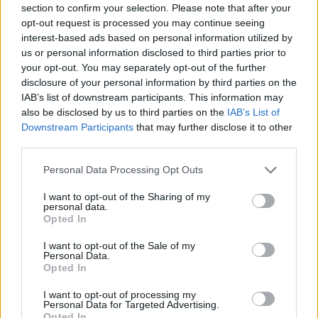
section to confirm your selection. Please note that after your
por vacunación de 5 euros y por identificación de
opt-out request is processed you may continue seeing
15 euros. El pago se realizará en efectivo a la hora
interest-based ads based on personal information utilized by
de realizar el servicio deseado, siendo aconsejable
us or personal information disclosed to third parties prior to
your opt-out. You may separately opt-out of the further
aportar la cuantía exacta.
disclosure of your personal information by third parties on the
IAB’s list of downstream participants. This information may
also be disclosed by us to third parties on the
IAB’s List of
Downstream Participants
that may further disclose it to other
El Ayuntamiento de Antigua recuerda que la
third parties.
vacunación antirrábica e identificación de los
perros es una actuación obligatoria de sus
Personal Data Processing Opt Outs
propietarios, según establece la Ordenanza
I want to opt-out of the Sharing of my
personal data.
Municipal Reguladora de Animales de Compañía,
Opted In
considerándose en caso contrario, una infracción
I want to opt-out of the Sale of my
con sanción desde 30,05 euros a 1.502,53 euros.
Personal Data.
Opted In
Comentarios (0)
I want to opt-out of processing my
Personal Data for Targeted Advertising.
Opted In