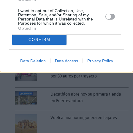
LO MÁS LEÍDO
I want to opt-out of Collection, Use,
Retention, Sale, and/or Sharing of my
Personal Data that Is Unrelated with the
Fallece un bebé de 20 meses por un
Purposes for which it was collected.
golpe de calor en Fuerteventura
Opted In
CONFIRM
¿EN QUÉ MOMENTO DEJAMOS DE SER
HUMANOS?. Por Maite de Vera Cabrera
Data Deletion
Data Access
Privacy Policy
Fuerteventura Santiago de Compostela
por 30 euros por trayecto
Decathlon abre hoy su primera tienda
en Fuerteventura
Vuelca una hormigonera en Lajares