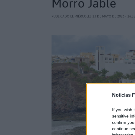
Morro Jable
PUBLICADO EL MIÉRCOLES 13 DE MAYO DE 2026 - 16:5
Noticias 
If you wish 
sensitive in
confirm you
continue se
information 