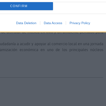
olo impulsan las ventas, sino que también convierten nuestros
CONFIRM
ractivos y participativos”, añade.
 mayo, de 10:00 a 15:00 horas, en las calles Diputado Manuel
del Carmen, dentro de la zona comercial abierta de Morro
Data Deletion
Data Access
Privacy Policy
ecinas y visitantes podrán encontrar productos de diferentes
s de disfrutar de música en vivo y un ambiente pensado para
iudadanía a acudir y apoyar al comercio local en una jornada
amización económica en uno de los principales núcleos