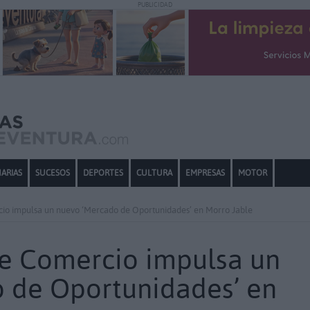
PUBLICIDAD
ARIAS
SUCESOS
DEPORTES
CULTURA
EMPRESAS
MOTOR
cio impulsa un nuevo ‘Mercado de Oportunidades’ en Morro Jable
de Comercio impulsa un
 de Oportunidades’ en