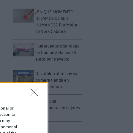
¿EN QUÉ MOMENTO
DEJAMOS DE SER
HUMANOS?. Por Maite
de Vera Cabrera
Fuerteventura Santiago
de Compostela por 30
euros por trayecto
Decathlon abre hoy su
primera tienda en
Fuerteventura
Vuelca una
hormigonera en Lajares
sonal or
ection to
ou may
 personal
out of the