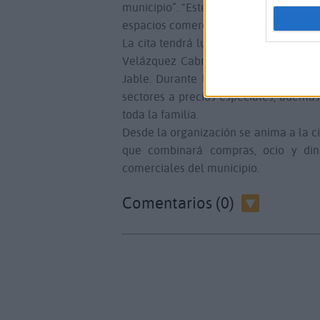
municipio”. “Este tipo de eventos no s
espacios comerciales en lugares más at
La cita tendrá lugar el próximo 15 de
Velázquez Cabrera y Nuestra Señora 
Jable. Durante la jornada, vecinos, v
sectores a precios especiales, ademá
toda la familia.
Desde la organización se anima a la c
que combinará compras, ocio y din
comerciales del municipio.
Comentarios (0)