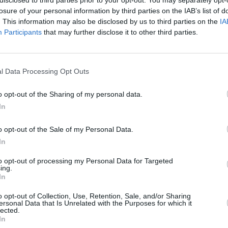
losure of your personal information by third parties on the IAB’s list of
. This information may also be disclosed by us to third parties on the
IA
Participants
that may further disclose it to other third parties.
o 15 de mayo en la zona comercial abierta, con música en vivo
s
l Data Processing Opt Outs
o opt-out of the Sharing of my personal data.
de la Concejalía de Comercio, que dirige Juan José Viera,
In
cado de Oportunidades’ en Morro Jable, una propuesta que
o opt-out of the Sale of my Personal Data.
l del municipio y fomentar las compras en el comercio local.
In
iera, destaca que este tipo de iniciativas “contribuyen a
local y generan espacios de encuentro y convivencia para
to opt-out of processing my Personal Data for Targeted
ing.
ñala que “el Mercado de Oportunidades permite dar visibilidad
In
os del municipio y fomentar el consumo responsable y de
o opt-out of Collection, Use, Retention, Sale, and/or Sharing
ersonal Data that Is Unrelated with the Purposes for which it
orge, subraya que “desde el Ayuntamiento seguimos apostando
lected.
In
ido comercial y ayuden a dinamizar las zonas abiertas del