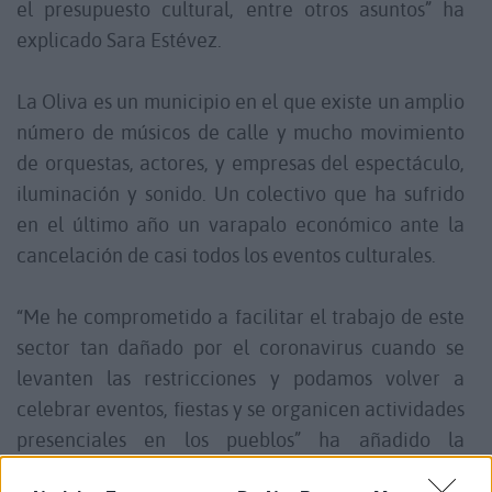
el presupuesto cultural, entre otros asuntos” ha
explicado Sara Estévez.
La Oliva es un municipio en el que existe un amplio
número de músicos de calle y mucho movimiento
de orquestas, actores, y empresas del espectáculo,
iluminación y sonido. Un colectivo que ha sufrido
en el último año un varapalo económico ante la
cancelación de casi todos los eventos culturales.
“Me he comprometido a facilitar el trabajo de este
sector tan dañado por el coronavirus cuando se
levanten las restricciones y podamos volver a
celebrar eventos, fiestas y se organicen actividades
presenciales en los pueblos” ha añadido la
concejala.