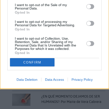
I want to opt-out of the Sale of my
Por último, la asociación también ha subrayado
Personal Data.
Opted In
que los músicos necesitan unos medios mínimos
I want to opt-out of processing my
para actuar y piden que se regularicen los horarios
Personal Data for Targeted Advertising.
de las verbenas para las orquestas poder trabajar
Opted In
de forma profesional.
I want to opt-out of Collection, Use,
Retention, Sale, and/or Sharing of my
Personal Data that Is Unrelated with the
Comentarios (0)
Purposes for which it was collected.
Opted In
CONFIRM
LO MÁS LEÍDO
Fallece un bebé de 20 meses por un
Data Deletion
Data Access
Privacy Policy
golpe de calor en Fuerteventura
¿EN QUÉ MOMENTO DEJAMOS DE SER
HUMANOS?. Por Maite de Vera Cabrera