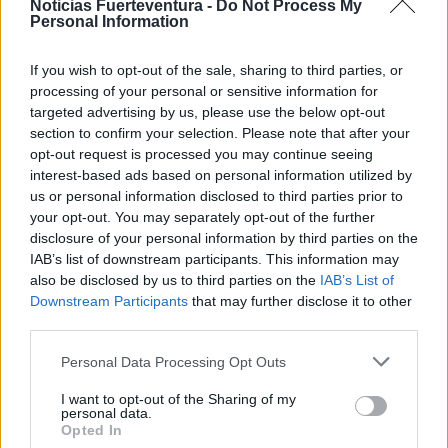
Noticias Fuerteventura -
Do Not Process My
Personal Information
Otra demanda de la asociación es que se entienda
por música todos los estilos “sin excepciones” y que,
If you wish to opt-out of the sale, sharing to third parties, or
a día de hoy, con las medidas de seguridad del
processing of your personal or sensitive information for
targeted advertising by us, please use the below opt-out
Gobierno de Canarias, se mantengan los programas
section to confirm your selection. Please note that after your
festivos. También insisten en que la cultura es
opt-out request is processed you may continue seeing
segura, y que “no hay brotes de contagio conocidos
interest-based ads based on personal information utilized by
us or personal information disclosed to third parties prior to
en los festivales” han insistido los representantes
your opt-out. You may separately opt-out of the further
del sector. Además, proponen que se sigan creando
disclosure of your personal information by third parties on the
y manteniendo espacios para el desarrollo de su
IAB’s list of downstream participants. This information may
also be disclosed by us to third parties on the
IAB’s List of
actividad.
Downstream Participants
that may further disclose it to other
third parties.
“El colectivo Asomuar quiere tender la mano para
Personal Data Processing Opt Outs
organizar, exponer ideas, proyectos y colaborar en
todas las actividades relacionadas con el sector” ha
I want to opt-out of the Sharing of my
personal data.
detallado Estévez.
Opted In