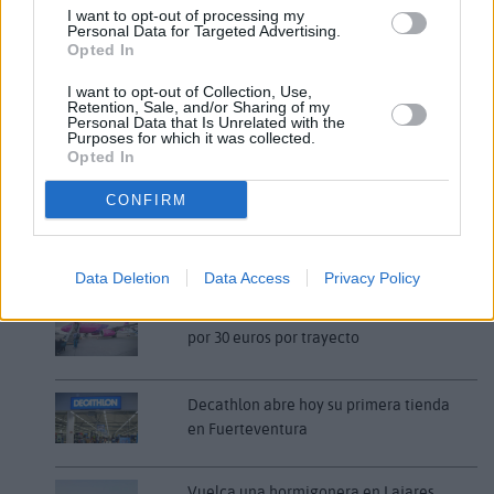
Comentarios (0)
I want to opt-out of processing my
Personal Data for Targeted Advertising.
Opted In
LO MÁS LEÍDO
I want to opt-out of Collection, Use,
Retention, Sale, and/or Sharing of my
Personal Data that Is Unrelated with the
Fallece un bebé de 20 meses por un
Purposes for which it was collected.
golpe de calor en Fuerteventura
Opted In
CONFIRM
¿EN QUÉ MOMENTO DEJAMOS DE SER
HUMANOS?. Por Maite de Vera Cabrera
Data Deletion
Data Access
Privacy Policy
Fuerteventura Santiago de Compostela
por 30 euros por trayecto
Decathlon abre hoy su primera tienda
en Fuerteventura
Vuelca una hormigonera en Lajares