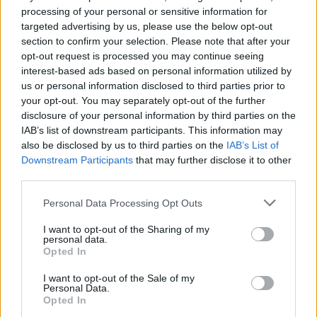
el crecimiento sostenido del número de personas
processing of your personal or sensitive information for
usuarias".
targeted advertising by us, please use the below opt-out
section to confirm your selection. Please note that after your
opt-out request is processed you may continue seeing
En la actualidad, el servicio supera las 20.000
interest-based ads based on personal information utilized by
personas usuarias mensuales".
us or personal information disclosed to third parties prior to
your opt-out. You may separately opt-out of the further
disclosure of your personal information by third parties on the
Asimismo, se está impulsando la reactivación del
IAB’s list of downstream participants. This information may
servicio de taxi adaptado (PMR) bajo demanda, con
also be disclosed by us to third parties on the
IAB’s List of
Downstream Participants
that may further disclose it to other
el objetivo de mejorar la accesibilidad y ofrecer
third parties.
soluciones específicas a las personas con movilidad
reducida.
Personal Data Processing Opt Outs
I want to opt-out of the Sharing of my
personal data.
El Ayuntamiento reafirma así su apuesta por una
Opted In
movilidad pública eficiente, accesible y adaptada a
I want to opt-out of the Sale of my
las necesidades reales de la ciudadanía.
Personal Data.
Opted In