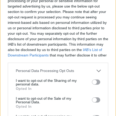
processing of your personal or sensitive information for
targeted advertising by us, please use the below opt-out
Rudegar, llegado desde Tenerife, caster y
section to confirm your selection. Please note that after your
"streamer" oficial de la Liga Canaria de Esports
opt-out request is processed you may continue seeing
HiperDino, formó a los espectadores (presenciales
interest-based ads based on personal information utilized by
us or personal information disclosed to third parties prior to
y online) sobre cómo vivir de "streamear". Los
your opt-out. You may separately opt-out of the further
creadores de contenido online, también conocidos
disclosure of your personal information by third parties on the
como "streamers" o "youtubers" son parte de la
IAB’s list of downstream participants. This information may
also be disclosed by us to third parties on the
IAB’s List of
nueva generación de empleos que han nacido en
Downstream Participants
that may further disclose it to other
los últimos 15 años.
third parties.
Personal Data Processing Opt Outs
Franchu Morales, por su parte, pudo dar una charla
enfocada a formar a los presentes sobre la
I want to opt-out of the Sharing of my
personal data.
industria de los esports como tal, así como la
Opted In
implicación profesional del trabajo de "caster", que
I want to opt-out of the Sale of my
así es como se les conoce a los comentaristas de
Personal Data.
Opted In
videojuegos. Una profesión en auge que está