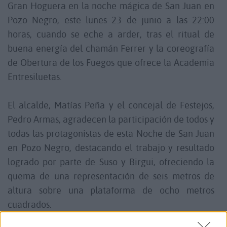
Gran Hoguera en la noche mágica de San Juan en
Pozo Negro, este lunes 23 de junio a las 22:00
horas, cuando se eche a arder, tras el ritual de
buena energía del chamán Ferrer y la coreografía
de Obertura de los Fuegos que ofrece la Academia
Entresiluetas.
El alcalde, Matías Peña y el concejal de Festejos,
Pedro Armas, agradecen la participación de todos y
todas las protagonistas de esta Noche de San Juan
en Pozo Negro, destacando el trabajo y resultado
logrado por parte de Suso y Birgui, ofreciendo la
quema de una representación de seis metros de
altura sobre una plataforma de ocho metros
cuadrados.