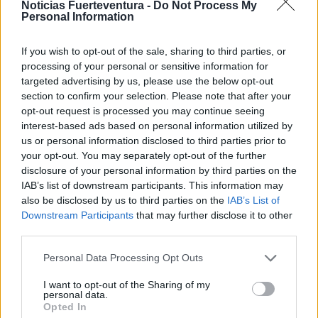
Noticias Fuerteventura -
Do Not Process My
El concejal Pedro Armas invita a disfrutar de los
Personal Information
Fuegos de San Juan en Pozo Negro, y el acalde
recuerda disfrutar con responsabilidad de las
If you wish to opt-out of the sale, sharing to third parties, or
hogueras de esta noche mágica, siempre en buena
processing of your personal or sensitive information for
targeted advertising by us, please use the below opt-out
compañía y con seguridad.
section to confirm your selection. Please note that after your
opt-out request is processed you may continue seeing
interest-based ads based on personal information utilized by
us or personal information disclosed to third parties prior to
Comentarios (0)
your opt-out. You may separately opt-out of the further
disclosure of your personal information by third parties on the
IAB’s list of downstream participants. This information may
LO MÁS LEÍDO
also be disclosed by us to third parties on the
IAB’s List of
Downstream Participants
that may further disclose it to other
Fallece un bebé de 20 meses por un
third parties.
golpe de calor en Fuerteventura
Personal Data Processing Opt Outs
¿EN QUÉ MOMENTO DEJAMOS DE SER
I want to opt-out of the Sharing of my
personal data.
HUMANOS?. Por Maite de Vera Cabrera
Opted In