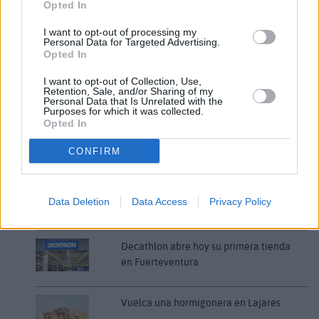
Opted In
I want to opt-out of processing my
Personal Data for Targeted Advertising.
Comentarios (0)
Opted In
I want to opt-out of Collection, Use,
Retention, Sale, and/or Sharing of my
LO MÁS LEÍDO
Personal Data that Is Unrelated with the
Purposes for which it was collected.
Opted In
Fallece un bebé de 20 meses por un
golpe de calor en Fuerteventura
CONFIRM
¿EN QUÉ MOMENTO DEJAMOS DE SER
Data Deletion
Data Access
Privacy Policy
HUMANOS?. Por Maite de Vera Cabrera
Decathlon abre hoy su primera tienda
en Fuerteventura
Vuelca una hormigonera en Lajares