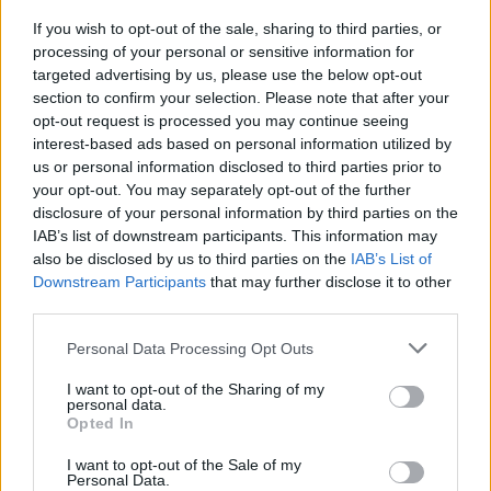
If you wish to opt-out of the sale, sharing to third parties, or
El presupuesto base de licitación sin impuestos
processing of your personal or sensitive information for
asciende a la cantidad de 401.644,16 euros y el
targeted advertising by us, please use the below opt-out
section to confirm your selection. Please note that after your
plazo máximo de ejecución de las obras será de un
opt-out request is processed you may continue seeing
año, a contar desde el día siguiente a la firma del
interest-based ads based on personal information utilized by
acta de replanteo.
us or personal information disclosed to third parties prior to
your opt-out. You may separately opt-out of the further
disclosure of your personal information by third parties on the
Por su parte, la licitación objeto del contrato tiene,
IAB’s list of downstream participants. This information may
exclusivamente, carácter electrónico, por lo que
also be disclosed by us to third parties on the
IAB’s List of
Downstream Participants
that may further disclose it to other
las personas licitadoras deberán preparar y
third parties.
presentar sus ofertas, obligatoriamente, de forma
Personal Data Processing Opt Outs
telemática, a través de los servicios de licitación
electrónica de la Plataforma de Contratación del
I want to opt-out of the Sharing of my
personal data.
Sector Público
Opted In
I want to opt-out of the Sale of my
Personal Data.