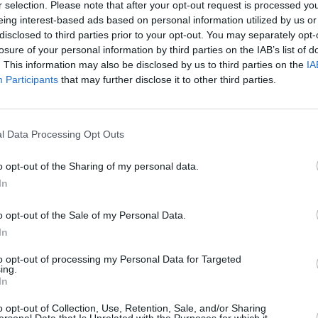
r selection. Please note that after your opt-out request is processed y
eing interest-based ads based on personal information utilized by us or
disclosed to third parties prior to your opt-out. You may separately opt-
losure of your personal information by third parties on the IAB’s list of
. This information may also be disclosed by us to third parties on the
IA
Participants
that may further disclose it to other third parties.
S Puerto del Rosario para mejorar la iluminación exterior
n lumínica
l Data Processing Opt Outs
o opt-out of the Sharing of my personal data.
o colaborará con el IES Puerto del Rosario en un proyecto
In
el entorno del centro educativo con el objetivo de reducir la
a un modelo de alumbrado más sostenible y eficiente.
o opt-out of the Sale of my Personal Data.
In
rollado durante el pasado curso dentro del programa Erasmus+
to opt-out of processing my Personal Data for Targeted
 a tener en cuenta”, en el que participó alumnado del Aula
ing.
ama de Diversificación Curricular (PDC) junto a un centro
In
to europeo tuvo como eje la sostenibilidad ambiental y
o opt-out of Collection, Use, Retention, Sale, and/or Sharing
nica en espacios urbanos y educativos, y permitió al alumnado
ersonal Data that Is Unrelated with the Purposes for which it