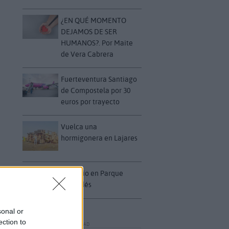
¿EN QUÉ MOMENTO
DEJAMOS DE SER
HUMANOS?. Por Maite
de Vera Cabrera
Fuerteventura Santiago
de Compostela por 30
euros por trayecto
Vuelca una
hormigonera en Lajares
Incendio en Parque
Holandés
sonal or
ection to
PUBLICIDAD