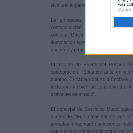
was col
vivir una experiencia de movilidad inc
Opted 
La propuesta de actuación conjun
contaminación lumínica celebradas e
concejal David de León. A partir de
iluminación exterior del recinto, buscan
nocturno y promover un uso más raciona
El alcalde de Puerto del Rosario, D
colaboración. “Estamos ante un eje
entorno. El trabajo del Aula Enclave 
inclusión también se construye desde 
activa del alumnado”.
El concejal de Servicios Municipales
alumnado. “Fue emocionante ver cóm
jornadas, imaginaron soluciones real
estudiar la posibilidad de actuar en los