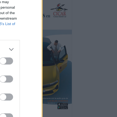
ou may
 personal
out of the
 downstream
B’s List of