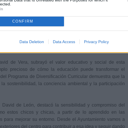
lected.
lusiva en Alemania a finales del año pasado.
In
ta comenzó a tomar forma durante las jornadas sobre
CONFIRM
n febrero en el propio instituto, en las que participó el
 ese encuentro, el alumnado planteó ideas para adaptar la
do reducir el impacto lumínico, mejorar la visibilidad del cielo
Data Deletion
Data Access
Privacy Policy
l de la energía.
avid de Vera, subrayó el valor educativo y social de esta
mplo precioso de cómo la educación puede transformar el
y del Programa de Diversificación Curricular demuestra que la
la sostenibilidad, la conciencia ambiental y la participación
, David de León, destacó la sensibilidad y compromiso del
o estos chicos y chicas, a partir de lo aprendido en las
es para mejorar su entorno. Desde el Ayuntamiento vamos a
 exteriores del centro para contribuir a esa idea y seguir dando