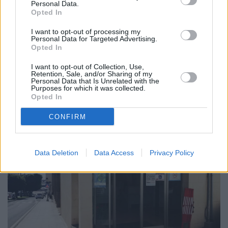
Personal Data.
Opted In
Diciembre 16, 2019
I want to opt-out of processing my
Personal Data for Targeted Advertising.
Opted In
La audiencia de cuentas pone en valor
I want to opt-out of Collection, Use,
Retention, Sale, and/or Sharing of my
la gestión económica del anterior
Personal Data that Is Unrelated with the
Purposes for which it was collected.
grupo de gobierno capitalino
Opted In
CONFIRM
Data Deletion
Data Access
Privacy Policy